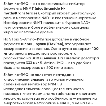
5-Amino-1MQ
— это селективный ингибитор
фермента
NNMT (nicotinamide N-
methyltransferase)
, который играет центральную
роль в метаболизме NAD+ и клеточной энергетике.
Ингибирование NNMT приводит к ↑уровня NAD+,
↓липогенеза и более эффективному сжиганию
жира на клеточном уровне.
На STbio 5-Amino-1MQ представлен в удобном
формате
шприц-ручки (FlexPen)
, что упрощает
дозирование и введение. Одна ручка содержит
100
мг
активного вещества в растворе, что
рассчитано на
300 щелчков
. На 1 щелчок дозатора
приходится
333 мкг
5-Amino-1MQ — это удобная
база для дозировок от 500 мкг и выше.
5-Amino-1MQ не является пептидом в
классическом смысле
: это малая молекула,
селективный ингибитор NNMT. В
исследовательском сообществе его часто
называют «пептидом для метаболизма и сжигания
жира», но ключевая его особенность — влияние на
энергетический метаболизм и NAD+, а не на GH-