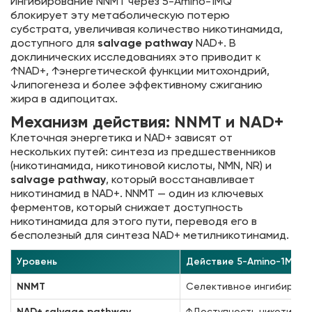
Ингибирование NNMT через 5-Amino-1MQ
блокирует эту метаболическую потерю
субстрата, увеличивая количество никотинамида,
доступного для
salvage pathway
NAD+. В
доклинических исследованиях это приводит к
↑NAD+, ↑энергетической функции митохондрий,
↓липогенеза и более эффективному сжиганию
жира в адипоцитах.
Механизм действия: NNMT и NAD+
Клеточная энергетика и NAD+ зависят от
нескольких путей: синтеза из предшественников
(никотинамида, никотиновой кислоты, NMN, NR) и
salvage pathway
, который восстанавливает
никотинамид в NAD+. NNMT — один из ключевых
ферментов, который снижает доступность
никотинамида для этого пути, переводя его в
бесполезный для синтеза NAD+ метилникотинамид.
Уровень
Действие 5-Amino-1MQ
NNMT
Селективное ингибирова
NAD+ salvage pathway
↑Доступность никотинами