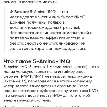
ось или анаболические пути.
⚠️ Важно:
5-Amino-1MQ — это
исследовательский ингибитор NNMT.
Данные получены только в
доклинических моделях (грызуны).
Человеческих клинических испытаний с
подтверждённой эффективностью и
безопасностью не опубликовано. Не
является лекарственным средством.
Что такое 5-Amino-1MQ
5-Amino-1MQ (5-амино-1-метил-золин-ионий) — это
малая молекула, селективно ингибирующая
фермент
NNMT
. NNMT метилирует никотинамид
(витамин B3), переводя его в метилникотинамид,
который затем выводится из организма. Этот
процесс отнимает субстрат от пути синтеза NAD+,
что снижает доступность NAD+ для клеточной
энергетической системы.