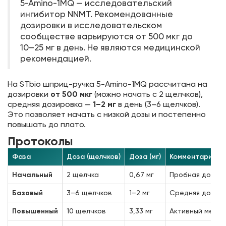
5-Amino-1MQ — исследовательский
ингибитор NNMT. Рекомендованные
дозировки в исследовательском
сообществе варьируются от 500 мкг до
10–25 мг в день. Не являются медицинской
рекомендацией.
На STbio шприц-ручка 5-Amino-1MQ рассчитана на
дозировки
от 500 мкг
(можно начать с 2 щелчков),
средняя дозировка —
1–2 мг
в день (3–6 щелчков).
Это позволяет начать с низкой дозы и постепенно
повышать до плато.
Протоколы
Фаза
Доза (щелчков)
Доза (мг)
Комментарий
Начальный
2 щелчка
0,67 мг
Пробная доза д
Базовый
3–6 щелчков
1–2 мг
Средняя дозиро
Повышенный
10 щелчков
3,33 мг
Активный мета