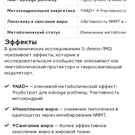
Митохондриальная энергетика
↑NAD+ → ↑активность фе
Липогенез и сжигание жира
↓Активность NNMT в адип
Метаболический статус
Изменение метаболическо
Эффекты
В доклинических исследованиях 5-Amino-1MQ
показывает эффекты, которые в
исследовательском сообществе описывают как
«метаболический протектор» и «жиросжигающий
модулятор».
↑NAD+
— ключевой метаболический эффект:
↑субстрат для salvage pathway, ↑активность
митохондрий.
↓Накопление жира
— снижение липогенеза в
адипоцитах через ингибирование NNMT.
↑Сжигание жира
— более эффективное
окисление жира в жировой ткани.