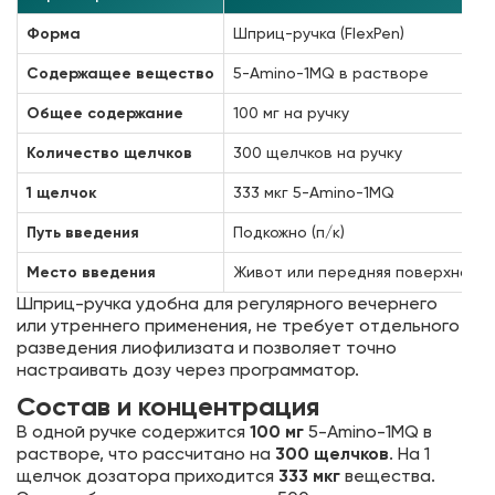
Форма
Шприц-ручка (FlexPen)
Содержащее вещество
5-Amino-1MQ в растворе
Общее содержание
100 мг на ручку
Количество щелчков
300 щелчков на ручку
1 щелчок
333 мкг 5-Amino-1MQ
Путь введения
Подкожно (п/к)
Место введения
Живот или передняя поверхност
Шприц-ручка удобна для регулярного вечернего
или утреннего применения, не требует отдельного
разведения лиофилизата и позволяет точно
настраивать дозу через программатор.
Состав и концентрация
В одной ручке содержится
100 мг
5-Amino-1MQ в
растворе, что рассчитано на
300 щелчков
. На 1
щелчок дозатора приходится
333 мкг
вещества.