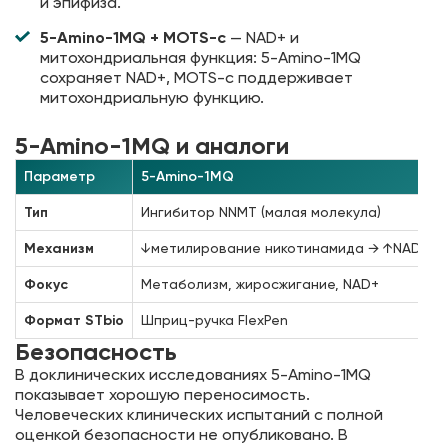
и эпифиза.
5-Amino-1MQ + MOTS-c
— NAD+ и
митохондриальная функция: 5-Amino-1MQ
сохраняет NAD+, MOTS-c поддерживает
митохондриальную функцию.
5-Amino-1MQ и аналоги
Параметр
5-Amino-1MQ
Тип
Ингибитор NNMT (малая молекула)
Механизм
↓метилирование никотинамида → ↑NAD+
Фокус
Метаболизм, жиросжигание, NAD+
Формат STbio
Шприц-ручка FlexPen
Безопасность
В доклинических исследованиях 5-Amino-1MQ
показывает хорошую переносимость.
Человеческих клинических испытаний с полной
оценкой безопасности не опубликовано. В