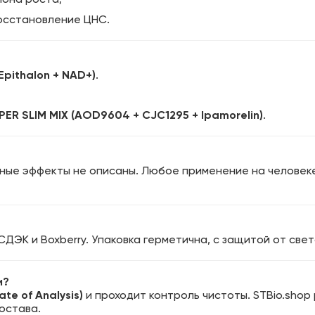
осстановление ЦНС.
(Epithalon + NAD+)
.
PER SLIM MIX (AOD9604 + CJC1295 + Ipamorelin)
.
ные эффекты не описаны. Любое применение на челове
СДЭК и Boxberry. Упаковка герметична, с защитой от све
и?
ate of Analysis)
и проходит контроль чистоты. STBio.sho
остава.