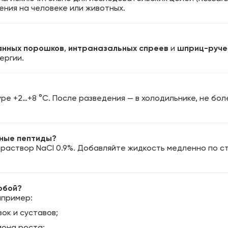
ния на человеке или животных.
анных порошков
,
интраназальных спреев
и
шприц-руче
ергии.
ре +2…+8 °C. После разведения — в холодильнике, не бо
нные пептиды?
раствор NaCl 0.9%. Добавляйте жидкость медленно по ст
обой?
апример:
ок и суставов;
мона роста;