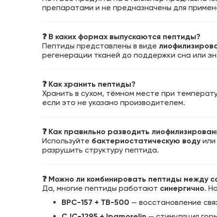
препаратами и не предназначены для примене
❓ В каких формах выпускаются пептиды?
Пептиды представлены в виде
лиофилизиров
регенерации тканей до поддержки сна или эн
❓ Как хранить пептиды?
Хранить в сухом, тёмном месте при температу
если это не указано производителем.
❓ Как правильно разводить лиофилизирова
Используйте
бактериостатическую воду
или 
разрушить структуру пептида.
❓ Можно ли комбинировать пептиды между с
Да, многие пептиды работают
синергично
. Н
BPC-157 + TB-500
— восстановление связ
CJC-1295 + Ipamorelin
— стимуляция гор