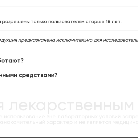
та разрешены только пользователям старше
18 лет
.
одукция предназначена исключительно для исследовательск
аботают?
нными средствами?
я лекарственным
 использование вне лабораторных условий запр
знакомительный характер и не является медицин