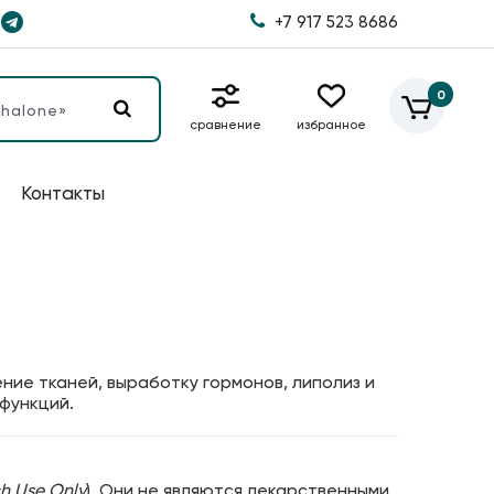
+7 917 523 8686
0
сравнение
избранное
Контакты
ие тканей, выработку гормонов, липолиз и
функций.
h Use Only
). Они не являются лекарственными