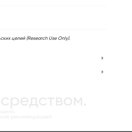
их целей (Research Use Only).
 средством.
ещено.
ской рекомендацией.