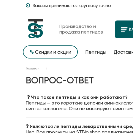
Заказы принимаются круглосуточно
Производство и
К
продажа пептидов
%
Скидки и акции
Пептиды
Доставк
Главная
ВОПРОС-ОТВЕТ
❓ Что такое пептиды и как они работают?
Пептиды — это короткие цепочки аминокислот
синтез коллагена. Они не маскируют симптом
❓ Являются ли пептиды лекарственными ср
Нет. Все продукты на STBio.shop предназнач