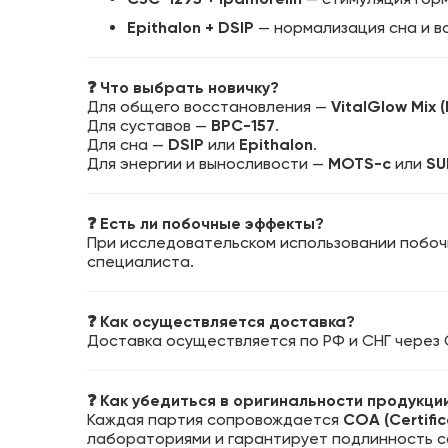
Epithalon + DSIP
— нормализация сна и в
❓ Что выбрать новичку?
Для общего восстановления —
VitalGlow Mix 
Для суставов —
BPC-157
.
Для сна —
DSIP
или
Epithalon
.
Для энергии и выносливости —
MOTS-c
или
SU
❓ Есть ли побочные эффекты?
При исследовательском использовании побоч
специалиста.
❓ Как осуществляется доставка?
Доставка осуществляется по РФ и СНГ через 
❓ Как убедиться в оригинальности продукци
Каждая партия сопровождается
COA (Certific
лабораториями и гарантирует подлинность с