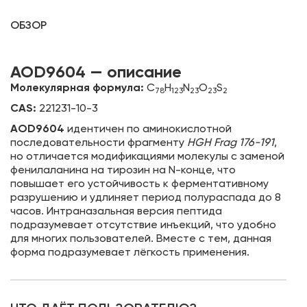
ОБЗОР
AOD9604 — описание
Молекулярная формула:
C
H
N
O
S
78
123
23
23
2
CAS:
221231-10-3
AOD9604
идентичен по аминокислотной
последовательности фрагменту
HGH Frag 176-191
,
но отличается модификациями молекулы с заменой
фенилаланина на тирозин на N-конце, что
повышает его устойчивость к ферментативному
разрушению и удлиняет период полураспада до 8
часов. Интраназальная версия пептида
подразумевает отсутствие инъекций, что удобно
для многих пользователей. Вместе с тем, данная
форма подразумевает лёгкость применения.