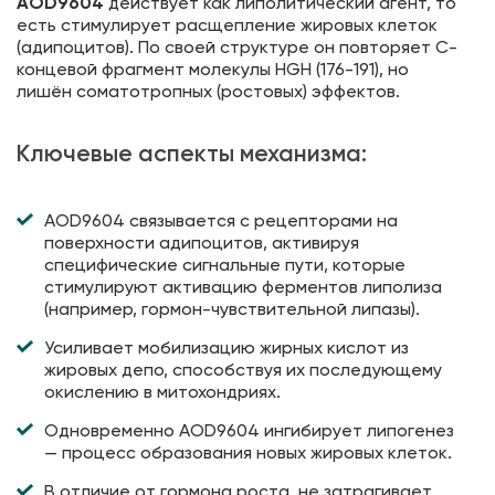
AOD9604
действует как липолитический агент, то
есть стимулирует расщепление жировых клеток
(адипоцитов). По своей структуре он повторяет C-
концевой фрагмент молекулы HGH (176-191), но
лишён соматотропных (ростовых) эффектов.
Ключевые аспекты механизма:
AOD9604 связывается с рецепторами на
поверхности адипоцитов, активируя
специфические сигнальные пути, которые
стимулируют активацию ферментов липолиза
(например, гормон-чувствительной липазы).
Усиливает мобилизацию жирных кислот из
жировых депо, способствуя их последующему
окислению в митохондриях.
Одновременно AOD9604 ингибирует липогенез
— процесс образования новых жировых клеток.
В отличие от гормона роста, не затрагивает