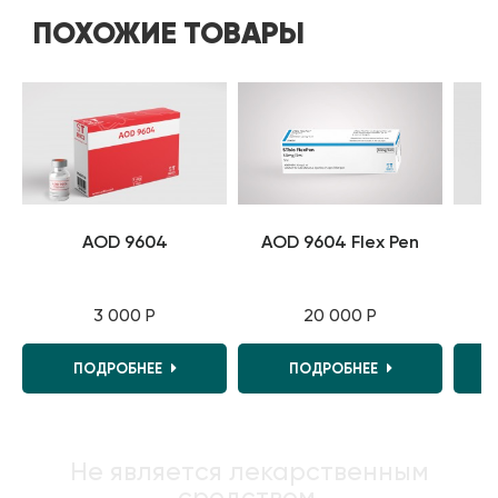
ПОХОЖИЕ ТОВАРЫ
AOD 9604
AOD 9604 Flex Pen
A
3 000 Р
20 000 Р
ПОДРОБНЕЕ
ПОДРОБНЕЕ
Не является лекарственным
средством.