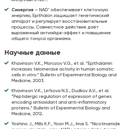
Синергия
— NAD⁺ обеспечивает клеточную
энергию, Epithalon защищает генетический
аппарат и регулирует восстановительные
процессы. Совместное действие даёт
выраженный антиэйдж-эффект и повышение
общего тонуса организма.
Научные данные
Khavinson V.K., Morozov V.G., et al. “Epithalamin
increases telomerase activity in human somatic
cells in vitro.” Bulletin of Experimental Biology and
Medicine, 2003.
Khavinson V.K., Lin’kova N.S., Dudkov A.V., et al.
“Peptidergic regulation of expression of genes
encoding antioxidant and anti-inflammatory
proteins.” Bulletin of Experimental Biology and
Medicine, 2012.
Yoshino J., Mills K.F., Yoon M.J., Imai S. “Nicotinamide