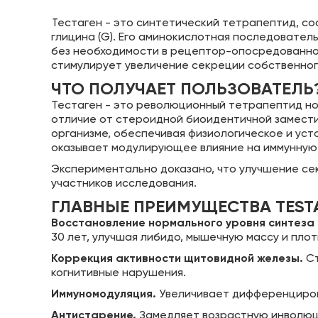
Тестаген - это синтетический тетрапептид, сост
глицина (G). Его аминокислотная последователь
без необходимости в рецептор-опосредованном
стимулирует увеличение секреции собственног
ЧТО ПОЛУЧАЕТ ПОЛЬЗОВАТЕЛЬ
Тестаген - это революционный тетрапептид но
отличие от стероидной биоидентичной замести
организме, обеспечивая физиологическое и уст
оказывает модулирующее влияние на иммунную
Экспериментально доказано, что улучшение се
участников исследования.
ГЛАВНЫЕ ПРЕИМУЩЕСТВА TEST
Восстановление нормального уровня синтеза 
30 лет, улучшая либидо, мышечную массу и плот
Коррекция активности щитовидной железы.
Ст
когнитивные нарушения.
Иммуномодуляция.
Увеличивает дифференциров
Антистарение.
Замедляет возрастную инволюци