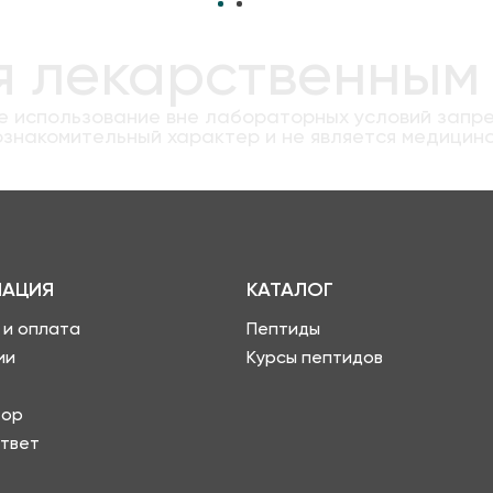
я лекарственным
 использование вне лабораторных условий запр
знакомительный характер и не является медицин
АЦИЯ
КАТАЛОГ
 и оплата
Пептиды
ии
Курсы пептидов
тор
твет