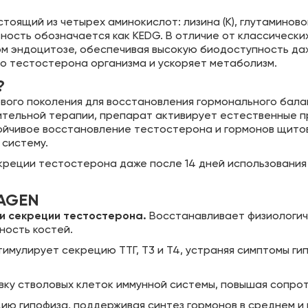
оящий из четырех аминокислот: лизина (K), глутаминовой
ность обозначается как KEDG. В отличие от классически
 эндоцитозе, обеспечивая высокую биодоступность даж
о тестостерона организма и ускоряет метаболизм.
?
вого поколения для восстановления гормонального балан
тельной терапии, препарат активирует естественные п
ойчивое восстановление тестостерона и гормонов щитов
 систему.
креции тестостерона даже после 14 дней использования
AGEN
и секреции тестостерона.
Восстанавливает физиологич
ность костей.
имулирует секрецию ТТГ, Т3 и Т4, устраняя симптомы гип
ку стволовых клеток иммунной системы, повышая сопрот
ю гипофиза, поддерживая синтез гормонов в среднем и 