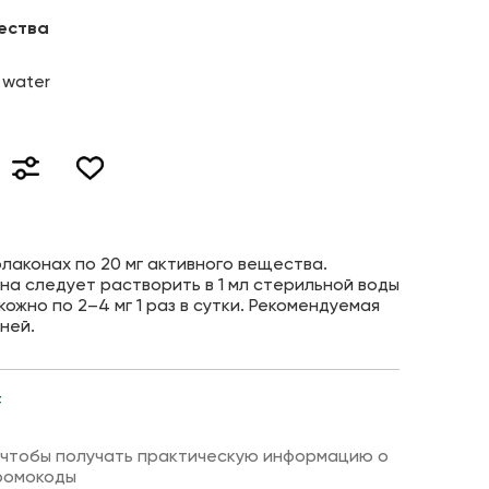
ества
c water
лаконах по 20 мг активного вещества.
а следует растворить в 1 мл стерильной воды
ожно по 2–4 мг 1 раз в сутки. Рекомендуемая
ней.
F
 чтобы получать практическую информацию о
ромокоды