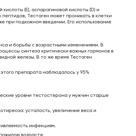
 кислоты (E), аспарагиновой кислоты (D) и
х пептидов, Тестаген может проникать в клетки
е при подкожном введении. Его использование
са и борьбы с возрастными изменениями. В
роцессы синтеза критически важных гормонов в
идной железы. В то же время Тестаген
 этого препарата наблюдалось у 95%
еские уровни тестостерона у мужчин старше
отиреоза: усталость, увеличение веса и
ивляемость инфекциям.
пожилом возрасте.