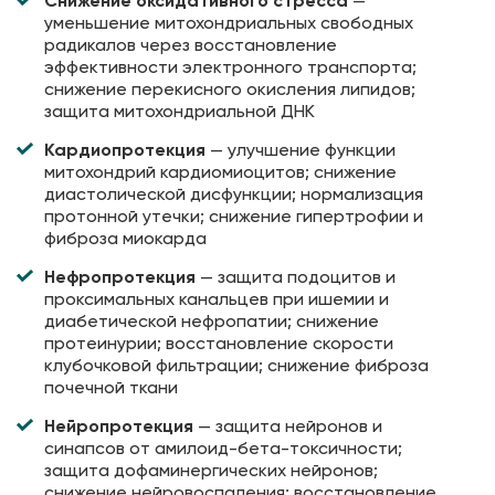
Снижение оксидативного стресса
—
уменьшение митохондриальных свободных
радикалов через восстановление
эффективности электронного транспорта;
снижение перекисного окисления липидов;
защита митохондриальной ДНК
Кардиопротекция
— улучшение функции
митохондрий кардиомиоцитов; снижение
диастолической дисфункции; нормализация
протонной утечки; снижение гипертрофии и
фиброза миокарда
Нефропротекция
— защита подоцитов и
проксимальных канальцев при ишемии и
диабетической нефропатии; снижение
протеинурии; восстановление скорости
клубочковой фильтрации; снижение фиброза
почечной ткани
Нейропротекция
— защита нейронов и
синапсов от амилоид-бета-токсичности;
защита дофаминергических нейронов;
снижение нейровоспаления; восстановление