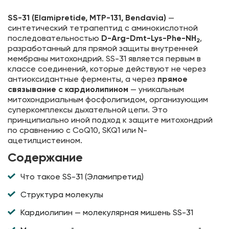
SS-31 (Elamipretide, MTP-131, Bendavia)
—
синтетический тетрапептид с аминокислотной
последовательностью
D-Arg-Dmt-Lys-Phe-NH
,
2
разработанный для прямой защиты внутренней
мембраны митохондрий. SS-31 является первым в
классе соединений, которые действуют не через
антиоксидантные ферменты, а через
прямое
связывание с кардиолипином
— уникальным
митохондриальным фосфолипидом, организующим
суперкомплексы дыхательной цепи. Это
принципиально иной подход к защите митохондрий
по сравнению с CoQ10, SKQ1 или N-
ацетилцистеином.
Содержание
Что такое SS-31 (Эламипретид)
Структура молекулы
Кардиолипин — молекулярная мишень SS-31