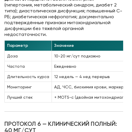
(гипертония, метаболический синдром, диабет 2
типа); диастолическая дисфункция; повышенный С-
РБ; диабетическая нефропатия; документально
подтверждённые признаки митохондриальной
дисфункции без тяжёлой органной
недостаточности.
Параметр
Значение
Доза
10-20 мг/сут подкожно
Частота
Ежедневно
Длительность курса
12 недель — 4 нед перерыв
Мониторинг
АД, ЧСС, биохимия крови, маркеры во
Лучший стек
+ MOTS-c (двойная митохондриальная
ПРОТОКОЛ 6 — КЛИНИЧЕСКИЙ ПОЛНЫЙ:
40 МГ/СУТ