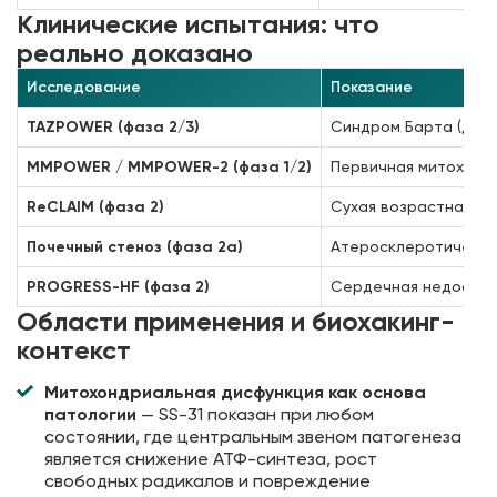
Клинические испытания: что
реально доказано
Исследование
Показание
TAZPOWER (фаза 2/3)
Синдром Барта (деф
MMPOWER / MMPOWER-2 (фаза 1/2)
Первичная митохонд
ReCLAIM (фаза 2)
Сухая возрастная м
Почечный стеноз (фаза 2a)
Атеросклеротически
PROGRESS-HF (фаза 2)
Сердечная недостато
Области применения и биохакинг-
контекст
Митохондриальная дисфункция как основа
патологии
— SS-31 показан при любом
состоянии, где центральным звеном патогенеза
является снижение АТФ-синтеза, рост
свободных радикалов и повреждение