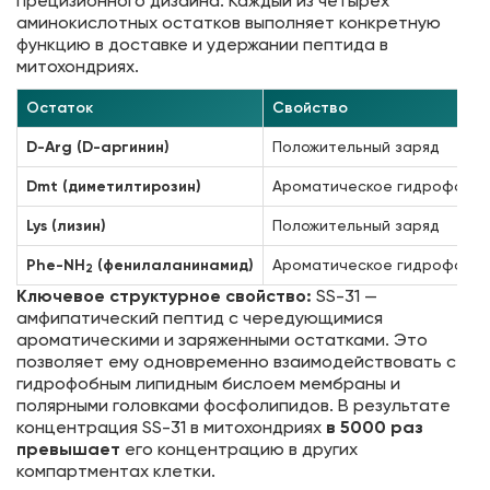
прецизионного дизайна. Каждый из четырёх
аминокислотных остатков выполняет конкретную
функцию в доставке и удержании пептида в
митохондриях.
Остаток
Свойство
D-Arg (D-аргинин)
Положительный заряд
Dmt (диметилтирозин)
Ароматическое гидрофобно
Lys (лизин)
Положительный заряд
Phe-NH
(фенилаланинамид)
Ароматическое гидрофобно
2
Ключевое структурное свойство:
SS-31 —
амфипатический пептид с чередующимися
ароматическими и заряженными остатками. Это
позволяет ему одновременно взаимодействовать с
гидрофобным липидным бислоем мембраны и
полярными головками фосфолипидов. В результате
концентрация SS-31 в митохондриях
в 5000 раз
превышает
его концентрацию в других
компартментах клетки.