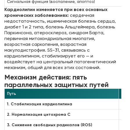
Сигнальная функция (воспаление, апоптоз)
Кардиолипин изменяется при всех основных
хронических заболеваниях:
сердечная
недостаточность, ишемическая болезнь сердца,
диабет 1 и 2 типа, болезнь Альцгеймера, болезнь
Паркинсона, атеросклероз, синдром Барта,
первичная митохондриальная миопатия,
возрастная саркопения, возрастная
макулодистрофия. SS-31, связываясь с
кардиолипином, стабилизирует его — и
воздействует на центральный патогенетический
механизм, общий для всех этих состояний.
Механизм действия: пять
параллельных защитных путей
Путь
Мол
1. Стабилизация кардиолипина
SS-
2. Нормализация цитохрома С
Мод
3. Снижение свободных радикалов (ROS)
Пов