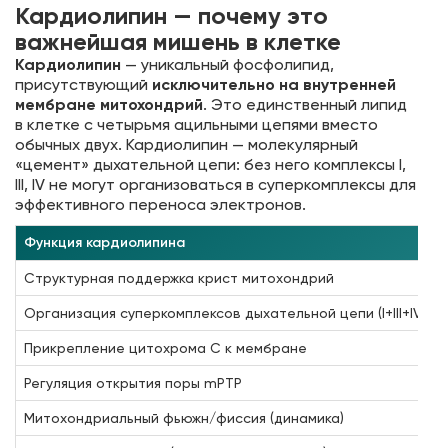
Кардиолипин — почему это
важнейшая мишень в клетке
Кардиолипин
— уникальный фосфолипид,
присутствующий
исключительно на внутренней
мембране митохондрий
. Это единственный липид
в клетке с четырьмя ацильными цепями вместо
обычных двух. Кардиолипин — молекулярный
«цемент» дыхательной цепи: без него комплексы I,
III, IV не могут организоваться в суперкомплексы для
эффективного переноса электронов.
Функция кардиолипина
Структурная поддержка крист митохондрий
Организация суперкомплексов дыхательной цепи (I+III+IV)
Прикрепление цитохрома С к мембране
Регуляция открытия поры mPTP
Митохондриальный фьюжн/фиссия (динамика)