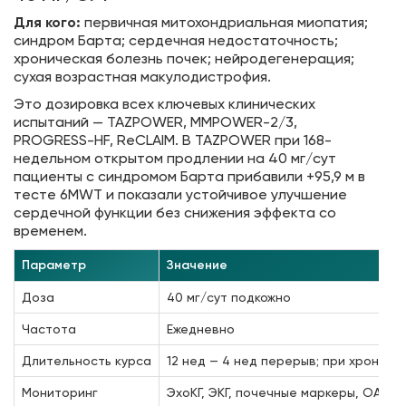
Для кого:
первичная митохондриальная миопатия;
синдром Барта; сердечная недостаточность;
хроническая болезнь почек; нейродегенерация;
сухая возрастная макулодистрофия.
Это дозировка всех ключевых клинических
испытаний — TAZPOWER, MMPOWER-2/3,
PROGRESS-HF, ReCLAIM. В TAZPOWER при 168-
недельном открытом продлении на 40 мг/сут
пациенты с синдромом Барта прибавили +95,9 м в
тесте 6MWT и показали устойчивое улучшение
сердечной функции без снижения эффекта со
временем.
Параметр
Значение
Доза
40 мг/сут подкожно
Частота
Ежедневно
Длительность курса
12 нед — 4 нед перерыв; при хронич
Мониторинг
ЭхоКГ, ЭКГ, почечные маркеры, ОАК, б