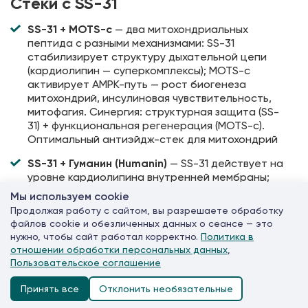
Стеки с SS-31
SS-31 + MOTS-c
— два митохондриальных
пептида с разными механизмами: SS-31
стабилизирует структуру дыхательной цепи
(кардиолипин — суперкомплексы); MOTS-c
активирует AMPK-путь — рост биогенеза
митохондрий, инсулиновая чувствительность,
митофагия. Синергия: структурная защита (SS-
31) + функциональная регенерация (MOTS-c).
Оптимальный антиэйдж-стек для митохондрий
SS-31 + Гуманин (Humanin)
— SS-31 действует на
уровне кардиолипина внутренней мембраны;
Гуманин — митохондриально кодируемый
Мы используем cookie
пептид, защищающий от апоптоза и
Продолжая работу с сайтом, вы разрешаете обработку
снижающий нейротоксичность амилоид-бета.
файлов cookie и обезличенных данных о сеансе — это
Два независимых защитных пути; особенно
нужно, чтобы сайт работал корректно.
Политика в
актуален стек при возрастном когнитивном
отношении обработки персональных данных
,
снижении
Пользовательское соглашение
SS-31 + Эпиталон
— SS-31 восстанавливает
Принять все
Отклонить необязательные
митохондриальную биоэнергетику; Эпиталон