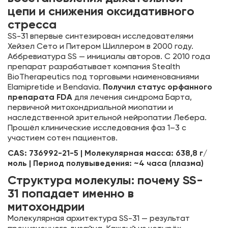
цепи и снижения оксидативного
стресса
SS-31 впервые синтезирован исследователями
Хейзел Сето и Питером Шиллером в 2000 году.
Аббревиатура SS — инициалы авторов. С 2010 года
препарат разрабатывает компания Stealth
BioTherapeutics под торговыми наименованиями
Elamipretide и Bendavia.
Получил статус орфанного
препарата FDA
для лечения синдрома Барта,
первичной митохондриальной миопатии и
наследственной зрительной нейропатии Лебера.
Прошёл клинические исследования фаз 1–3 с
участием сотен пациентов.
CAS: 736992-21-5 | Молекулярная масса: 638,8 г/
моль | Период полувыведения: ~4 часа (плазма)
Структура молекулы: почему SS-
31 попадает именно в
митохондрии
Молекулярная архитектура SS-31 — результат