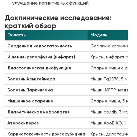
улучшение когнитивных функций
Доклинические исследования:
краткий обзор
Область
Модель
Сердечная недостаточность
Собаки с хроническо
Ишемия-реперфузия (инфаркт)
Крысы, инфаркт миок
Диастолическая дисфункция
Старые мыши с дисфун
Болезнь Альцгеймера
Мыши Tg2576, 5 мг/кг 
Болезнь Паркинсона
Мыши, MPTP-модель
Мышечное старение
Старые мыши, 3 мг/кг
Диабетическая нефропатия
Мыши db/db, 3 мг/кг п
Атеросклероз
Мыши ApoE-KO, 1-3 мг/
Кардиотоксичность доксорубицина
Крысы, дилатационная 