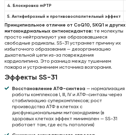
4. Блокировка mPTP
Ста
5. Антифиброзный и противовоспалительный эффект
Сни
Принципиальное отличие от CoQ10, SKQ1 и других
митохондриальных антиоксидантов:
те молекулы
просто нейтрализуют уже образовавшиеся
свободные радикалы. SS-31 устраняет причину их
избыточного образования — дезорганизацию
дыхательной цепи из-за повреждения
кардиолипина. Это разница между тушением
пожара и устранением источника возгорания.
Эффекты SS-31
Восстановление АТФ-синтеза
— нормализация
работы комплексов I, III, IV и АТФ-синтазы через
стабилизацию суперкомплексов; рост
производства АТФ в клетках с
дисфункциональными митохондриями (в
здоровых клетках эффект минимален — SS-31
работает там, где есть патология)