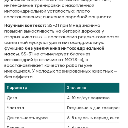
интенсивные тренировки с накопленной
митохондриальной усталостью; плато
восстановления; снижение аэробной мощности.
Научный контекст:
SS-31 при 8 нед значимо
повысил выносливость на беговой дорожке у
старых животных — восстановил редокс-гомеостаз
скелетной мускулатуры и митохондриальную
функцию
без увеличения митохондриальной
массы
. SS-31 не стимулирует биогенез
митохондрий (в отличие от MOTS-c), а
восстанавливает качество работы уже
имеющихся. У молодых тренированных животных —
без эффекта.
Параметр
Значение
Доза
4-10 мг/сут подкожно
Частота
Ежедневно в дни тренировок;
Длительность курса
6-8 недель в период интенси
Перерыв
4-6 недель