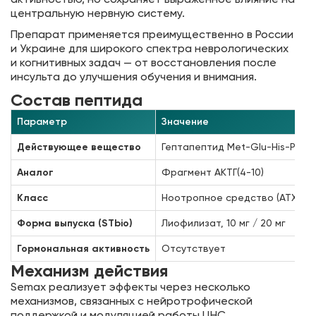
центральную нервную систему.
Препарат применяется преимущественно в России
и Украине для широкого спектра неврологических
и когнитивных задач — от восстановления после
инсульта до улучшения обучения и внимания.
Состав пептида
Параметр
Значение
Действующее вещество
Гептапептид Met-Glu-His-Phe-P
Аналог
Фрагмент АКТГ(4-10)
Класс
Ноотропное средство (АТХ: N0
Форма выпуска (STbio)
Лиофилизат, 10 мг / 20 мг
Гормональная активность
Отсутствует
Механизм действия
Semax реализует эффекты через несколько
механизмов, связанных с нейротрофической
поддержкой и модуляцией работы ЦНС.