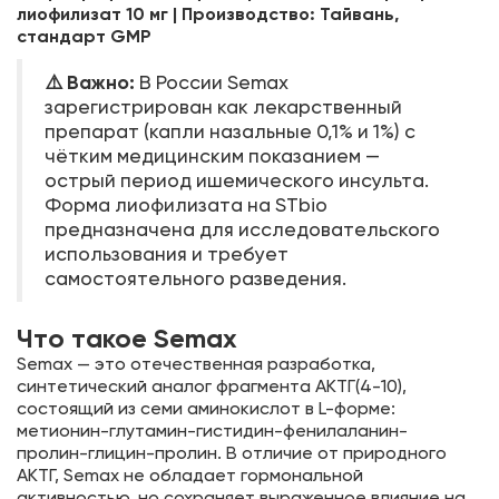
лиофилизат 10 мг | Производство: Тайвань,
стандарт GMP
⚠️ Важно:
В России Semax
зарегистрирован как лекарственный
препарат (капли назальные 0,1% и 1%) с
чётким медицинским показанием —
острый период ишемического инсульта.
Форма лиофилизата на STbio
предназначена для исследовательского
использования и требует
самостоятельного разведения.
Что такое Semax
Semax — это отечественная разработка,
синтетический аналог фрагмента АКТГ(4-10),
состоящий из семи аминокислот в L-форме:
метионин-глутамин-гистидин-фенилаланин-
пролин-глицин-пролин. В отличие от природного
АКТГ, Semax не обладает гормональной
активностью, но сохраняет выраженное влияние на