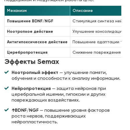
Механизм
Описание
Повышение BDNF/NGF
Стимуляция синтеза нейро
Ноотропное действие
Улучшение консолидации па
Антигипоксическое действие
Повышение адаптации ткане
Церебропротекция
Снижение повреждения ней
Эффекты Semax
Ноотропный эффект
— улучшение памяти,
обучения и способности к анализу информации.
Нейропротекция
— защита нейронов при
церебральной ишемии, гипоксии и других
повреждающих воздействиях.
↑BDNF/NGF
— повышение уровня факторов
роста нервов, поддерживающих
нейропластичность.