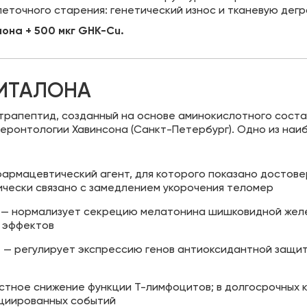
еточного старения: генетический износ и тканевую дег
лона + 500 мкг GHK-Cu.
ПИТАЛОНА
тетрапептид, созданный на основе аминокислотного сост
геронтологии Хавинсона (Санкт-Петербург). Одно из наи
армацевтический агент, для которого показано достове
инически связано с замедлением укорочения теломер
— нормализует секрецию мелатонина шишковидной желе
х эффектов
е
— регулирует экспрессию генов антиоксидантной защиты 
стное снижение функции T-лимфоцитов; в долгосрочных 
оциированных событий