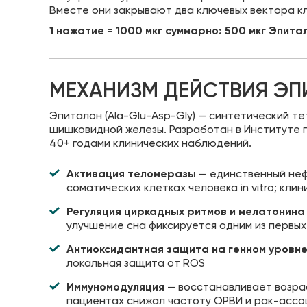
Вместе они закрывают два ключевых вектора кл
1 нажатие = 1000 мкг суммарно: 500 мкг Эпита
МЕХАНИЗМ ДЕЙСТВИЯ Э
Эпиталон (Ala-Glu-Asp-Gly) — синтетический 
шишковидной железы. Разработан в Институте 
40+ годами клинических наблюдений.
Активация теломеразы
— единственный неф
соматических клетках человека in vitro; кл
Регуляция циркадных ритмов и мелатонина
улучшение сна фиксируется одним из первы
Антиоксидантная защита на генном уровн
локальная защита от ROS
Иммуномодуляция
— восстанавливает возра
пациентах снижал частоту ОРВИ и рак-асс