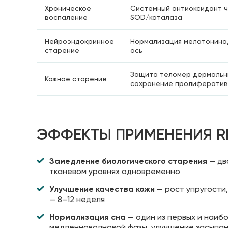
Хроническое
Системный антиоксидант ч
воспаление
SOD/каталаза
Нейроэндокринное
Нормализация мелатонина, 
старение
ось
Защита теломер дермальн
Кожное старение
сохранение пролифератив
ЭФФЕКТЫ ПРИМЕНЕНИЯ RE
Замедление биологического старения
— дв
тканевом уровнях одновременно
Улучшение качества кожи
— рост упругости
— 8–12 неделя
Нормализация сна
— один из первых и наиб
медленноволновой фазы, улучшение засыпа