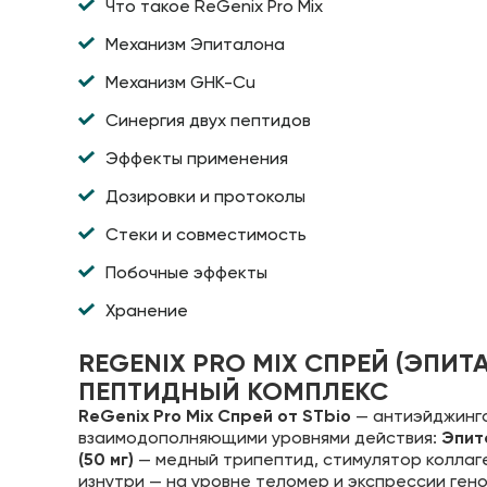
Что такое ReGenix Pro Mix
Механизм Эпиталона
Механизм GHK-Cu
Синергия двух пептидов
Эффекты применения
Дозировки и протоколы
Стеки и совместимость
Побочные эффекты
Хранение
REGENIX PRO MIX СПРЕЙ (ЭПИТ
ПЕПТИДНЫЙ КОМПЛЕКС
ReGenix Pro Mix Спрей от STbio
— антиэйджинго
взаимодополняющими уровнями действия:
Эпита
(50 мг)
— медный трипептид, стимулятор коллаг
изнутри — на уровне теломер и экспрессии ген