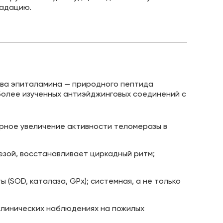
радацию.
ава эпиталамина — природного пептида
более изученных антиэйджинговых соединений с
рное увеличение активности теломеразы в
зой, восстанавливает циркадный ритм;
(SOD, каталаза, GPx); системная, а не только
клинических наблюдениях на пожилых