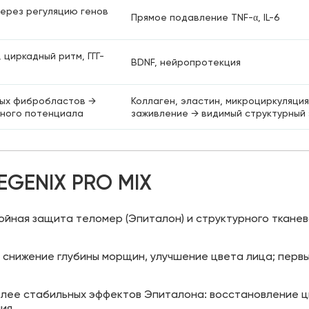
ерез регуляцию генов
Прямое подавление TNF-α, IL-6
циркадный ритм, ГГГ-
BDNF, нейропротекция
ых фибробластов →
Коллаген, эластин, микроциркуляция
ного потенциала
заживление → видимый структурный
GENIX PRO MIX
ойная защита теломер (Эпиталон) и структурного тканев
, снижение глубины морщин, улучшение цвета лица; перв
олее стабильных эффектов Эпиталона: восстановление ц
ния