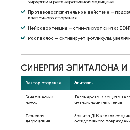
хирургии и регенеративной медицине
Противовоспалительное действие
— подавл
клеточного старения
Нейропротекция
— стимулирует синтез BDN
Рост волос
— активирует фолликулы, увелич
СИНЕРГИЯ ЭПИТАЛОНА И G
Вектор старения
Эпиталон
Генетический
Теломераза → защита тело
износ
антиоксидантных генов
Тканевая
Защита ДНК клеток соедин
деградация
оксидативного поврежден