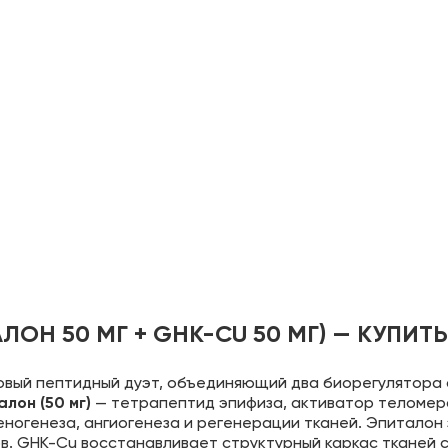
АЛОН 50 МГ + GHK-CU 50 МГ) — КУП
вый пептидный дуэт, объединяющий два биорегулятора 
лон (50 мг)
— тетрапептид эпифиза, активатор теломера
еногенеза, ангиогенеза и регенерации тканей. Эпитало
ов. GHK-Cu восстанавливает структурный каркас тканей с