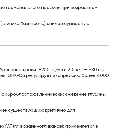
ие гормонального профиля при возрастном
 (клиника Хавинсона) снижал суммарную
 Уровень в крови: ~200 нг/мл в 20 лет → ~80 нг/
ния. GHK-Cu регулирует экспрессию более 4000
а в фибробластах; клинически: снижение глубины
ние существующих; критично для
 ГАГ (гликозаминогликанов); применяется в