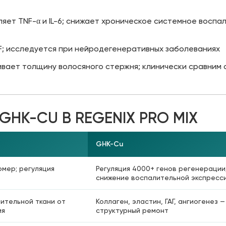
яет TNF-α и IL-6; снижает хроническое системное воспа
F; исследуется при нейродегенеративных заболеваниях
ивает толщину волосяного стержня; клинически сравним 
HK-CU В REGENIX PRO MIX
GHK-Cu
мер; регуляция
Регуляция 4000+ генов регенерации
снижение воспалительной экспресс
ительной ткани от
Коллаген, эластин, ГАГ, ангиогенез 
ия
структурный ремонт