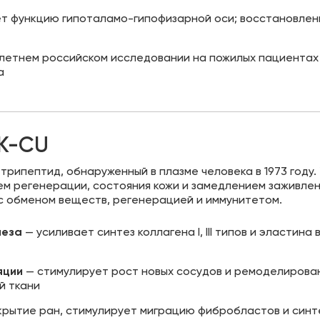
т функцию гипоталамо-гипофизарной оси; восстановлен
-летнем российском исследовании на пожилых пациентах
а
K-CU
ый трипептид, обнаруженный в плазме человека в 1973 году.
ием регенерации, состояния кожи и замедлением заживле
о с обменом веществ, регенерацией и иммунитетом.
неза
— усиливает синтез коллагена I, III типов и эластин
яции
— стимулирует рост новых сосудов и ремоделирова
й ткани
крытие ран, стимулирует миграцию фибробластов и синтез