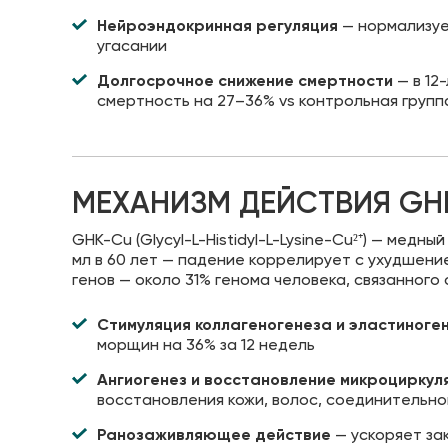
Нейроэндокринная регуляция
— нормализуе
угасании
Долгосрочное снижение смертности
— в 12
смертность на 27–36% vs контрольная групп
МЕХАНИЗМ ДЕЙСТВИЯ GH
GHK-Cu (Glycyl-L-Histidyl-L-Lysine-Cu²⁺) — медн
мл в 60 лет — падение коррелирует с ухудшен
генов — около 31% генома человека, связанног
Стимуляция коллагеногенеза и эластиноге
морщин на 36% за 12 недель
Ангиогенез и восстановление микроциркул
восстановления кожи, волос, соединительно
Ранозаживляющее действие
— ускоряет за