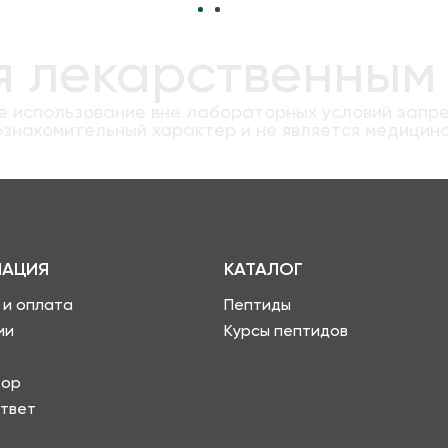
я лекарственным
 использование вне лабораторных условий запр
знакомительный характер и не является медицин
АЦИЯ
КАТАЛОГ
 и оплата
Пептиды
ии
Курсы пептидов
тор
твет