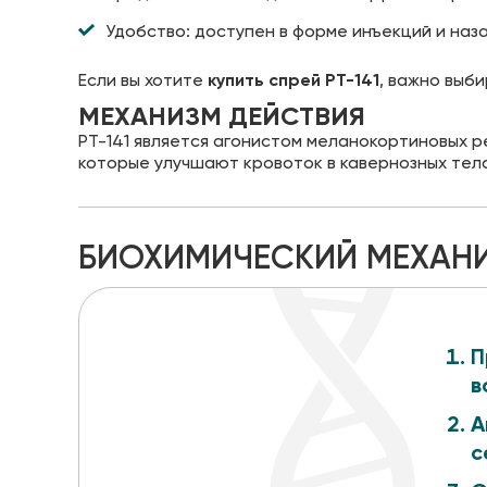
Удобство: доступен в форме инъекций и наза
Если вы хотите
купить спрей PT-141
, важно выб
МЕХАНИЗМ ДЕЙСТВИЯ
PT-141 является агонистом меланокортиновых 
которые улучшают кровоток в кавернозных тела
БИОХИМИЧЕСКИЙ МЕХАН
П
в
А
с