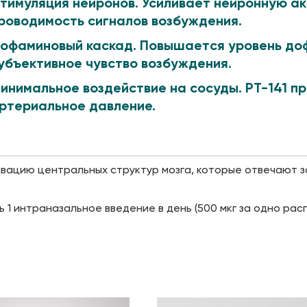
тимуляция нейронов.
Усиливает нейронную ак
роводимость сигналов возбуждения.
офаминовый каскад.
Повышается уровень доф
убъективное чувство возбуждения.
инимальное воздействие на сосуды.
PT-141 пр
ртериальное давление.
ивацию центральных структур мозга, которые отвечают з
ть 1 интраназальное введение в день (500 мкг за одно ра