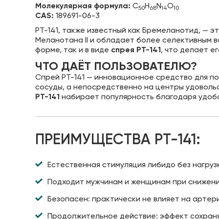
Молекулярная формула:
C
H
N
O
50
68
14
10
CAS:
189691-06-3
PT-141, также известный как Бремеланотид, — 
Меланотана II и обладает более селективным в
форме, так и в виде
спрея PT-141
, что делает е
ЧТО ДАЁТ ПОЛЬЗОВАТЕЛЮ?
Спрей PT-141 — инновационное средство для по
сосуды, а непосредственно на центры удовольс
PT-141
набирает популярность благодаря удобс
ПРЕИМУЩЕСТВА PT-141:
Естественная стимуляция либидо без нагруз
Подходит мужчинам и женщинам при снижени
Безопасен: практически не влияет на артер
Продолжительное действие: эффект сохраня