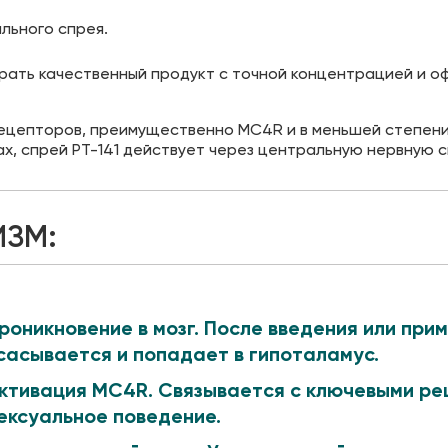
льного спрея.
ирать качественный продукт с точной концентрацией и 
рецепторов, преимущественно MC4R и в меньшей степени
х, спрей PT-141 действует через центральную нервную с
ИЗМ:
роникновение в мозг.
После введения или прим
сасывается и попадает в гипоталамус.
ктивация MC4R.
Связывается с ключевыми ре
ексуальное поведение.