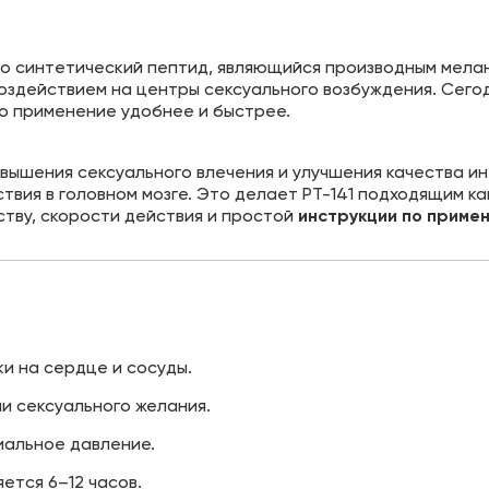
это синтетический пептид, являющийся производным мел
оздействием на центры сексуального возбуждения. Сего
го применение удобнее и быстрее.
вышения сексуального влечения и улучшения качества ин
твия в головном мозге. Это делает PT-141 подходящим ка
тву, скорости действия и простой
инструкции по приме
ки на сердце и сосуды.
и сексуального желания.
иальное давление.
ется 6–12 часов.