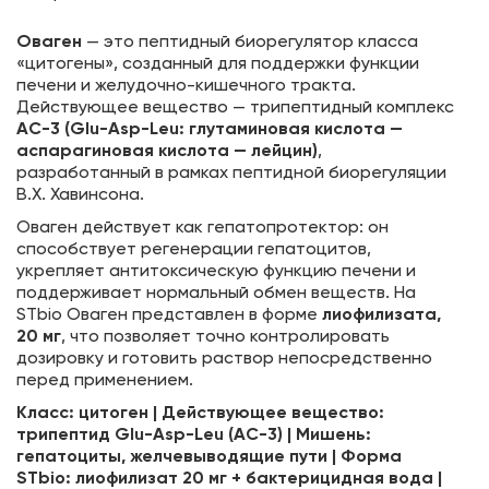
Оваген
— это пептидный биорегулятор класса
«цитогены», созданный для поддержки функции
печени и желудочно-кишечного тракта.
Действующее вещество — трипептидный комплекс
АС-3 (Glu-Asp-Leu: глутаминовая кислота —
аспарагиновая кислота — лейцин)
,
разработанный в рамках пептидной биорегуляции
В.Х. Хавинсона.
Оваген действует как гепатопротектор: он
способствует регенерации гепатоцитов,
укрепляет антитоксическую функцию печени и
поддерживает нормальный обмен веществ. На
STbio Оваген представлен в форме
лиофилизата,
20 мг
, что позволяет точно контролировать
дозировку и готовить раствор непосредственно
перед применением.
Класс: цитоген | Действующее вещество:
трипептид Glu-Asp-Leu (АС-3) | Мишень:
гепатоциты, желчевыводящие пути | Форма
STbio: лиофилизат 20 мг + бактерицидная вода |