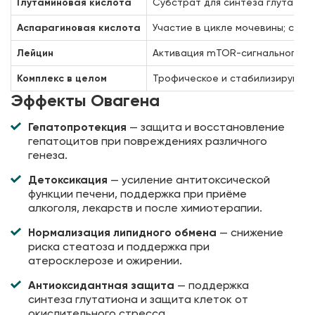
Глутаминовая кислота
Субстрат для синтеза глутатио
Аспарагиновая кислота
Участие в цикле мочевины; спо
Лейцин
Активация mTOR-сигнального пу
Комплекс в целом
Трофическое и стабилизирующе
Эффекты Овагена
Гепатопротекция
— защита и восстановление
гепатоцитов при повреждениях различного
генеза.
Детоксикация
— усиление антитоксической
функции печени, поддержка при приёме
алкоголя, лекарств и после химиотерапии.
Нормализация липидного обмена
— снижение
риска стеатоза и поддержка при
атеросклерозе и ожирении.
Антиоксидантная защита
— поддержка
синтеза глутатиона и защита клеток от
окислительного стресса.