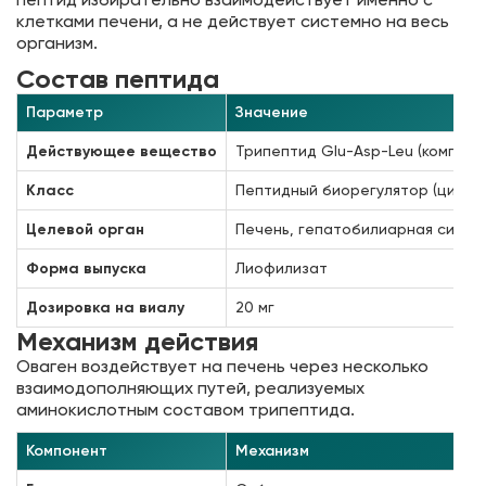
клетками печени, а не действует системно на весь
организм.
Состав пептида
Параметр
Значение
Действующее вещество
Трипептид Glu-Asp-Leu (комплек
Класс
Пептидный биорегулятор (цитог
Целевой орган
Печень, гепатобилиарная систе
Форма выпуска
Лиофилизат
Дозировка на виалу
20 мг
Механизм действия
Оваген воздействует на печень через несколько
взаимодополняющих путей, реализуемых
аминокислотным составом трипептида.
Компонент
Механизм