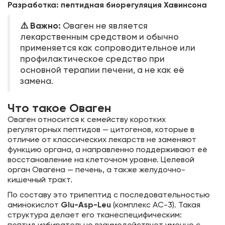
Разработка: пептидная биорегуляция Хавинсона
⚠️ Важно:
Оваген не является
лекарственным средством и обычно
применяется как сопроводительное или
профилактическое средство при
основной терапии печени, а не как её
замена.
Что такое Оваген
Оваген относится к семейству коротких
регуляторных пептидов — цитогенов, которые в
отличие от классических лекарств не заменяют
функцию органа, а направленно поддерживают её
восстановление на клеточном уровне. Целевой
орган Овагена — печень, а также желудочно-
кишечный тракт.
По составу это трипептид с последовательностью
аминокислот
Glu-Asp-Leu
(комплекс АС-3). Такая
структура делает его тканеспецифическим:
пептид избирательно взаимодействует именно с