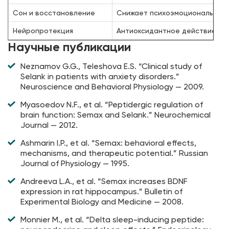
Сон и восстановление
Снижает психоэмоциональное
Нейропротекция
Антиоксидантное действие
Научные публикации
Neznamov G.G., Teleshova E.S. “Clinical study of
Selank in patients with anxiety disorders.”
Neuroscience and Behavioral Physiology — 2009.
Myasoedov N.F., et al. “Peptidergic regulation of
brain function: Semax and Selank.” Neurochemical
Journal — 2012.
Ashmarin I.P., et al. “Semax: behavioral effects,
mechanisms, and therapeutic potential.” Russian
Journal of Physiology — 1995.
Andreeva L.A., et al. “Semax increases BDNF
expression in rat hippocampus.” Bulletin of
Experimental Biology and Medicine — 2008.
Monnier M., et al. “Delta sleep-inducing peptide: