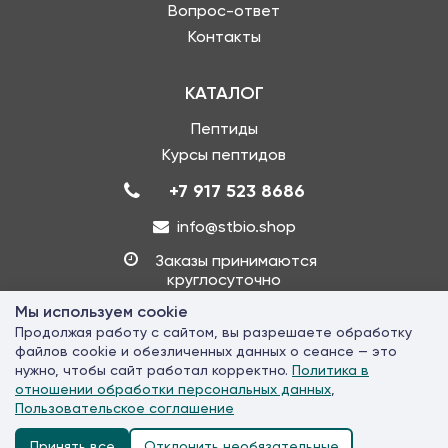
Вопрос-ответ
Контакты
КАТАЛОГ
Пептиды
Курсы пептидов
+7 917 523 8686
info@stbio.shop
Заказы принимаются
круглосуточно
Мы используем cookie
Продолжая работу с сайтом, вы разрешаете обработку
© 2026 «STbio» - Производство и продажа пептидов. Все права
файлов cookie и обезличенных данных о сеансе — это
защищены. Копирование запрещено
нужно, чтобы сайт работал корректно.
Политика в
Использование сайта означает согласие с
Пользовательским
отношении обработки персональных данных
,
соглашением
и
Политикой обработки персональных данных
Пользовательское соглашение
Политика конфиденциальности
Принять все
Отклонить необязательные