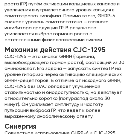
роста (ГР) путём активации кальциевых каналов и
увеличения внутриклеточного уровня кальция в
соматотропах гипофиза. Помимо этого, GHRP-6
снижает уровень соматостатина — главного
ингибитора продукции ГР. В результате
усиливается выброс гормона роста с
естественными физиологическими пиками.
Механизм действия CJC-1295
CJC-1295 — это аналог GHRH (гормона,
высвобождающего гормон роста), состоящий из 30
аминокислот. Его задача — запускать синтез ГР на
уровне гипофиза через активацию специфических
GHRH-рецепторов. В отличие от исходного GHRH,
CJC-1295 без DAC обладает улучшенной
стабильностью и биодоступностью, но действует
относительно коротко (полураспад около 30
минут). Он усиливает амплитуду и частоту
пульсаций выброса ГР, что ведёт к более
выраженному анаболическому ответу.
Синергия
Совместное использование GHRP-6 и CJC-1295