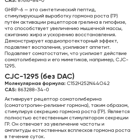
CAS:
87616-84-0
GHRP-6 — это синтетический пептид,
стимулирующий выработку гормона роста (ГР)
путём активации рецепторов грелина в гипофизе,
что способствует увеличению мышечной массы,
сжиганию жира и ускорению восстановления.
Демонстрирует кардиопротекторный эффект,
подавляет воспаления, усиливает аппетит.
Подавляет соматостатин, что усилиает действие
соматолиберина и его миметиков, например, CJC-
1295.
CJC-1295 (без DAC)
Молекулярная формула:
C152H252N44O42
CAS:
863288-34-0
Активирует рецептор соматолиберина
(соматотропин-релизинг гормона), таким образом,
стимулируя секрецию гормона роста (ГР). Является
полностью естественным стимулятором секреции
ГР. Он отвечает за увеличение частоты и
амплитуды естественных всплесков гормона роста
в течение суток.