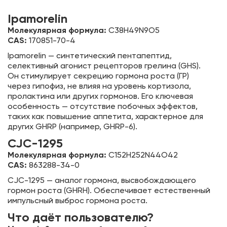
Ipamorelin
Молекулярная формула:
C38H49N9O5
CAS:
170851-70-4
Ipamorelin — синтетический пентапептид,
селективный агонист рецепторов грелина (GHS).
Он стимулирует секрецию гормона роста (ГР)
через гипофиз, не влияя на уровень кортизола,
пролактина или других гормонов. Его ключевая
особенность — отсутствие побочных эффектов,
таких как повышение аппетита, характерное для
других GHRP (например, GHRP-6).
CJC-1295
Молекулярная формула:
C152H252N44O42
CAS:
863288-34-0
CJC-1295 — аналог гормона, высвобождающего
гормон роста (GHRH). Обеспечивает естественный
импульсный выброс гормона роста.
Что даёт пользователю?