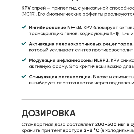
KPV
спрей — трипептид с уникальной способно
(MC1R). Его биохимические эффекты реализуются
Ингибирование NF-κB.
KPV блокирует актива
транскрипцию генов, кодирующих IL-1β, IL-6 и
Активация меланокортиновых рецепторов.
который усиливает синтез противовоспалите
Модуляция инфламмасомы NLRP3.
KPV снижа
активную форму. Это критически важно для 
Стимуляция регенерации.
В коже и слизист
ингибирует апоптоз клеток через подавлени
ДОЗИРОВКА
Стандартная доза составляет
200–500 мкг в с
хранить при температуре
2–8 °C
(в холодильник