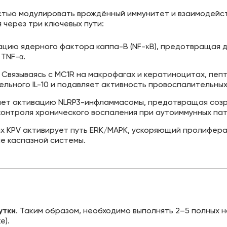
стью модулировать врождённый иммунитет и взаимодейс
 через три ключевых пути:
цию ядерного фактора каппа-B (NF-κB), предотвращая де
 TNF-α.
Связываясь с MC1R на макрофагах и кератиноцитах, пеп
льного IL-10 и подавляет активность провоспалительны
ет активацию NLRP3-инфламмасомы, предотвращая созрев
контроля хронического воспаления при аутоиммунных пат
ых KPV активирует путь ERK/MAPK, ускоряющий пролифер
е каспазной системы.
утки
. Таким образом, необходимо выполнять 2–5 полных 
е).