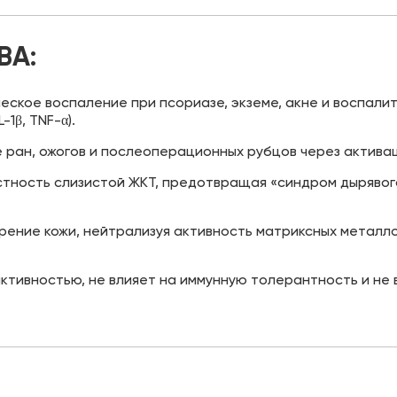
ВА:
ское воспаление при псориазе, экземе, акне и воспалит
1β, TNF-α).
ран, ожогов и послеоперационных рубцов через актива
тность слизистой ЖКТ, предотвращая «синдром дырявог
ение кожи, нейтрализуя активность матриксных металл
ктивностью, не влияет на иммунную толерантность и не