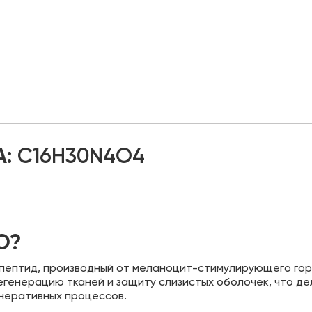
:
C16H30N4O4
Ю?
пептид, производный от меланоцит-стимулирующего горм
генерацию тканей и защиту слизистых оболочек, что де
енеративных процессов.