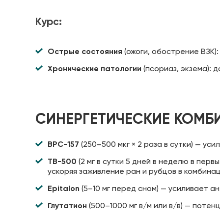
Курс:
Острые состояния
(ожоги, обострение ВЗК):
Хронические патологии
(псориаз, экзема): 
СИНЕРГЕТИЧЕСКИЕ КОМБ
BPC-157
(250–500 мкг × 2 раза в сутки) — у
TB-500
(2 мг в сутки 5 дней в неделю в перв
ускоряя заживление ран и рубцов в комбинац
Epitalon
(5–10 мг перед сном) — усиливает 
Глутатион
(500–1000 мг в/м или в/в) — поте