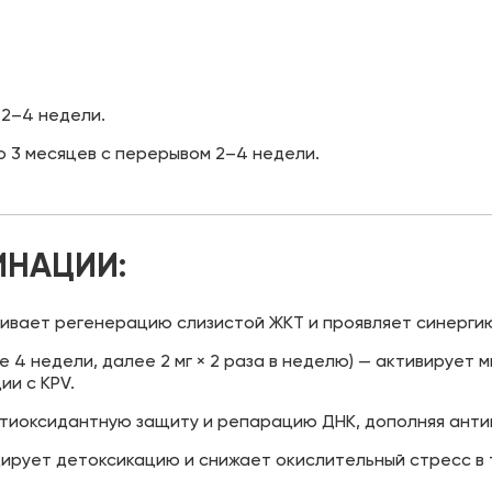
 2–4 недели.
до 3 месяцев с перерывом 2–4 недели.
ИНАЦИИ:
силивает регенерацию слизистой ЖКТ и проявляет синерги
ые 4 недели, далее 2 мг × 2 раза в неделю) — активирует
ии с KPV.
антиоксидантную защиту и репарацию ДНК, дополняя ант
нцирует детоксикацию и снижает окислительный стресс в т