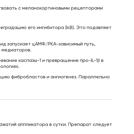
твовать с меланокортиновыми рецепторами
градацию его ингибитора (IκB). Это подавляет
тид запускает цАМФ/PKA-зависимый путь,
х медиаторов.
ание каспазы-1 и превращение про-IL-1β в
ологиях.
ацию фибробластов и ангиогенез. Параллельно
нажатий аппликатора в сутки. Препарат следует