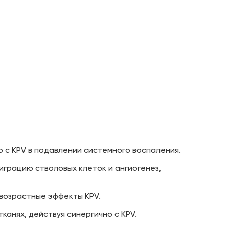
ю с KPV в подавлении системного воспаления.
 миграцию стволовых клеток и ангиогенез,
ивозрастные эффекты KPV.
канях, действуя синергично с KPV.