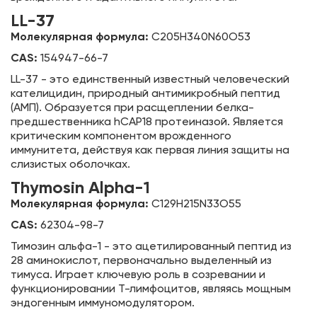
LL-37
Молекулярная формула:
C205H340N60O53
CAS:
154947-66-7
LL-37 - это единственный известный человеческий
кателицидин, природный антимикробный пептид
(АМП). Образуется при расщеплении белка-
предшественника hCAP18 протеиназой. Является
критическим компонентом врожденного
иммунитета, действуя как первая линия защиты на
слизистых оболочках.
Thymosin Alpha-1
Молекулярная формула:
C129H215N33O55
CAS:
62304-98-7
Тимозин альфа-1 - это ацетилированный пептид из
28 аминокислот, первоначально выделенный из
тимуса. Играет ключевую роль в созревании и
функционировании Т-лимфоцитов, являясь мощным
эндогенным иммуномодулятором.