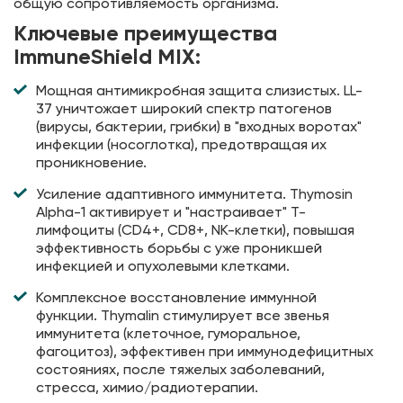
общую сопротивляемость организма.
Ключевые преимущества
ImmuneShield MIX:
Мощная антимикробная защита слизистых. LL-
37 уничтожает широкий спектр патогенов
(вирусы, бактерии, грибки) в "входных воротах"
инфекции (носоглотка), предотвращая их
проникновение.
Усиление адаптивного иммунитета. Thymosin
Alpha-1 активирует и "настраивает" Т-
лимфоциты (CD4+, CD8+, NK-клетки), повышая
эффективность борьбы с уже проникшей
инфекцией и опухолевыми клетками.
Комплексное восстановление иммунной
функции. Thymalin стимулирует все звенья
иммунитета (клеточное, гуморальное,
фагоцитоз), эффективен при иммунодефицитных
состояниях, после тяжелых заболеваний,
стресса, химио/радиотерапии.