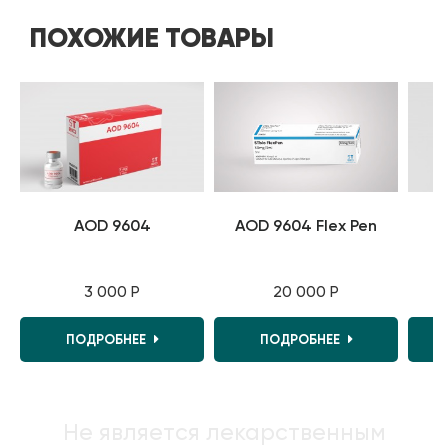
ПОХОЖИЕ ТОВАРЫ
AOD 9604
AOD 9604 Flex Pen
A
3 000 Р
20 000 Р
ПОДРОБНЕЕ
ПОДРОБНЕЕ
Не является лекарственным