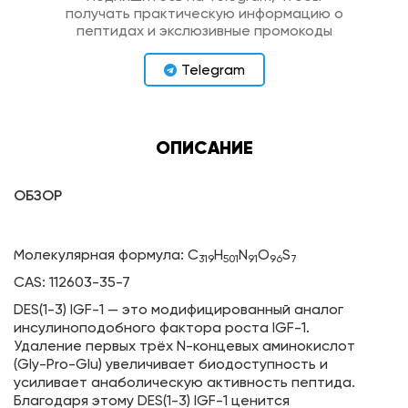
получать практическую информацию о
пептидах и экслюзивные промокоды
Telegram
ОПИСАНИЕ
ОБЗОР
Молекулярная формула: C
H
N
O
S
319
501
91
96
7
CAS: 112603-35-7
DES(1-3) IGF-1 — это модифицированный аналог
инсулиноподобного фактора роста IGF-1.
Удаление первых трёх N-концевых аминокислот
(Gly-Pro-Glu) увеличивает биодоступность и
усиливает анаболическую активность пептида.
Благодаря этому DES(1-3) IGF-1 ценится