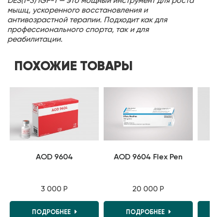
DES(1-3) IGF-1 — это мощный инструмент для роста
мышц, ускоренного восстановления и
антивозрастной терапии. Подходит как для
профессионального спорта, так и для
реабилитации.
ПОХОЖИЕ ТОВАРЫ
AOD 9604
AOD 9604 Flex Pen
A
3 000 Р
20 000 Р
ПОДРОБНЕЕ
ПОДРОБНЕЕ