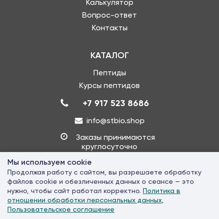
Калькулятор
Вопрос-ответ
Контакты
КАТАЛОГ
Пептиды
Курсы пептидов
+7 917 523 8686
info@stbio.shop
Заказы принимаются
круглосуточно
Мы используем cookie
Продолжая работу с сайтом, вы разрешаете обработку
© 2026 «STbio» - Производство и продажа пептидов. Все права
файлов cookie и обезличенных данных о сеансе — это
защищены. Копирование запрещено
нужно, чтобы сайт работал корректно.
Политика в
Использование сайта означает согласие с
Пользовательским
отношении обработки персональных данных
,
соглашением
и
Политикой обработки персональных данных
Пользовательское соглашение
Политика конфиденциальности