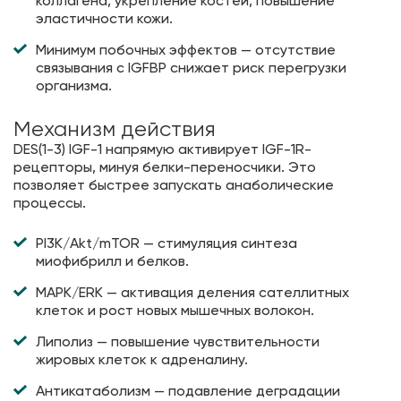
коллагена, укрепление костей, повышение
эластичности кожи.
Минимум побочных эффектов — отсутствие
связывания с IGFBP снижает риск перегрузки
организма.
Механизм действия
DES(1-3) IGF-1 напрямую активирует IGF-1R-
рецепторы, минуя белки-переносчики. Это
позволяет быстрее запускать анаболические
процессы.
PI3K/Akt/mTOR — стимуляция синтеза
миофибрилл и белков.
MAPK/ERK — активация деления сателлитных
клеток и рост новых мышечных волокон.
Липолиз — повышение чувствительности
жировых клеток к адреналину.
Антикатаболизм — подавление деградации