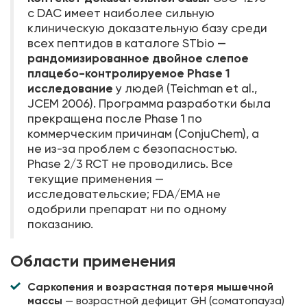
с DAC имеет наиболее сильную
клиническую доказательную базу среди
всех пептидов в каталоге STbio —
рандомизированное двойное слепое
плацебо-контролируемое Phase 1
исследование
у людей (Teichman et al.,
JCEM 2006). Программа разработки была
прекращена после Phase 1 по
коммерческим причинам (ConjuChem), а
не из-за проблем с безопасностью.
Phase 2/3 RCT не проводились. Все
текущие применения —
исследовательские; FDA/EMA не
одобрили препарат ни по одному
показанию.
Области применения
Саркопения и возрастная потеря мышечной
массы
— возрастной дефицит GH (соматопауза)