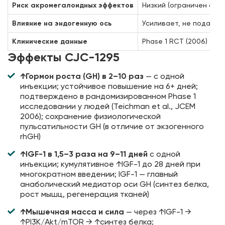
Риск акромегалоидных эффектов
Низкий (ограничен обр
Влияние на эндогенную ось
Усиливает, не подавля
Клинические данные
Phase 1 RCT (2006)
Эффекты CJC-1295
↑Гормон роста (GH) в 2–10 раз
— с одной
инъекции; устойчивое повышение на 6+ дней;
подтверждено в рандомизированном Phase 1
исследовании у людей (Teichman et al., JCEM
2006); сохранение физиологической
пульсатильности GH (в отличие от экзогенного
rhGH)
↑IGF-1 в 1,5–3 раза на 9–11 дней
с одной
инъекции; кумулятивное ↑IGF-1 до 28 дней при
многократном введении; IGF-1 — главный
анаболический медиатор оси GH (синтез белка,
рост мышц, регенерация тканей)
↑Мышечная масса и сила
— через ↑IGF-1 →
↑PI3K/Akt/mTOR → ↑синтез белка;