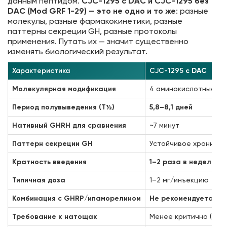
данным пептидом.
CJC-1295 с DAC и CJC-1295 без
DAC (Mod GRF 1-29) — это не одно и то же
: разные
молекулы, разные фармакокинетики, разные
паттерны секреции GH, разные протоколы
применения. Путать их — значит существенно
изменять биологический результат.
Характеристика
CJC-1295
с DAC
Молекулярная модификация
4 аминокислотные зам
Период полувыведения (T½)
5,8–8,1 дней
Нативный GHRH для сравнения
~7 минут
Паттерн секреции GH
Устойчивое хроничес
Кратность введения
1–2 раза в неделю
Типичная доза
1–2 мг/инъекцию
Комбинация с GHRP/ипаморелином
Не рекомендуется
— 
Требование к натощак
Менее критично (хрон