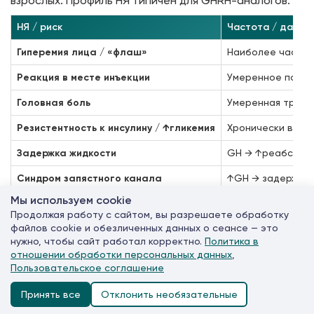
взрослых. Профиль НЯ типичен для GHRH-аналогов.
НЯ / риск
Частота / данны
Гиперемия лица / «флаш»
Наиболее частое 
Реакция в месте инъекции
Умеренное покрас
Головная боль
Умеренная транзи
Резистентность к инсулину / ↑гликемия
Хронически высок
Задержка жидкости
GH → ↑реабсорбци
Синдром запястного канала
↑GH → задержка ж
Мы используем cookie
Онкологический риск
Хронически высок
Продолжая работу с сайтом, вы разрешаете обработку
файлов cookie и обезличенных данных о сеансе — это
Десенситизация GHRH-рецепторов
Теоретический ри
нужно, чтобы сайт работал корректно.
Политика в
отношении обработки персональных данных
,
Пользовательское соглашение
ПРОТИВОПОКАЗАНИЯ
Принять все
Отклонить необязательные