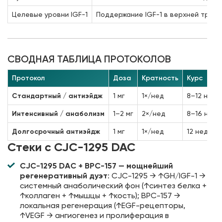
Целевые уровни IGF-1
Поддержание IGF-1 в верхней трети
СВОДНАЯ ТАБЛИЦА ПРОТОКОЛОВ
Протокол
Доза
Кратность
Курс
Стандартный / антиэйдж
1 мг
1×/нед
8–12 нед
Интенсивный / анаболизм
1–2 мг
2×/нед
8–16 нед
Долгосрочный антиэйдж
1 мг
1×/нед
12 нед → 
Стеки с CJC-1295 DAC
CJC-1295 DAC + BPC-157 — мощнейший
регенеративный дуэт
: CJC-1295 → ↑GH/IGF-1 →
системный анаболический фон (↑синтез белка +
↑коллаген + ↑мышцы + ↑кость); BPC-157 →
локальная регенерация (↑EGF-рецепторы,
↑VEGF → ангиогенез и пролиферация в