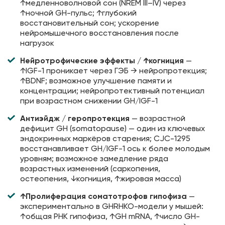
↑медленноволновой сон (NREM III–IV) через
↑ночной GH-пульс; ↑глубокий
восстановительный сон; ускорение
нейромышечного восстановления после
нагрузок
Нейротрофические эффекты / ↑когниция
—
↑IGF-1 проникает через ГЭБ → нейропротекция;
↑BDNF; возможное улучшение памяти и
концентрации; нейропротективный потенциал
при возрастном снижении GH/IGF-1
Антиэйдж / геропротекция
— возрастной
дефицит GH (somatopause) — один из ключевых
эндокринных маркёров старения; CJC-1295
восстанавливает GH/IGF-1 ось к более молодым
уровням; возможное замедление ряда
возрастных изменений (саркопения,
остеопения, ↓когниция, ↑жировая масса)
↑Пролиферация соматотрофов гипофиза
—
экспериментально в GHRHKO-модели у мышей:
↑общая РНК гипофиза, ↑GH mRNA, ↑число GH-