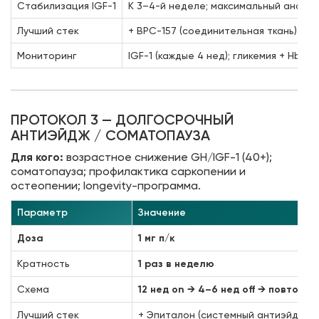
Стабилизация IGF-1
К 3–4-й неделе; максимальный анабо
Лучший стек
+ BPC-157 (соединительная ткань) + G
Мониторинг
IGF-1 (каждые 4 нед); гликемия + HbA
ПРОТОКОЛ 3 — ДОЛГОСРОЧНЫЙ
АНТИЭЙДЖ / СОМАТОПАУЗА
Для кого:
возрастное снижение GH/IGF-1 (40+);
соматопауза; профилактика саркопении и
остеопении; longevity-программа.
Параметр
Значение
Доза
1 мг п/к
Кратность
1 раз в неделю
Схема
12 нед on → 4–6 нед off → повтор;
и
Лучший стек
+ Эпиталон (системный антиэйдж + 