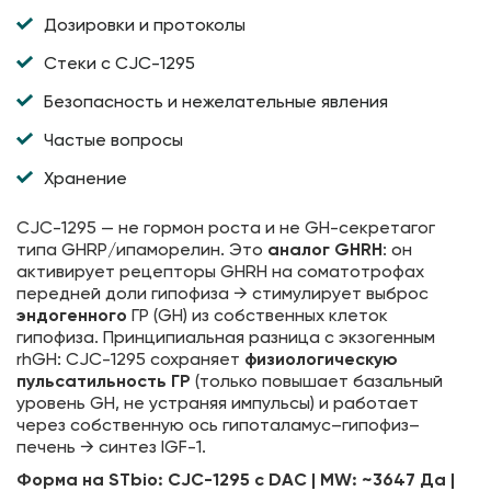
Дозировки и протоколы
Стеки с CJC-1295
Безопасность и нежелательные явления
Частые вопросы
Хранение
CJC-1295 — не гормон роста и не GH-секретагог
типа GHRP/ипаморелин. Это
аналог GHRH
: он
активирует рецепторы GHRH на соматотрофах
передней доли гипофиза → стимулирует выброс
эндогенного
ГР (GH) из собственных клеток
гипофиза. Принципиальная разница с экзогенным
rhGH: CJC-1295 сохраняет
физиологическую
пульсатильность ГР
(только повышает базальный
уровень GH, не устраняя импульсы) и работает
через собственную ось гипоталамус–гипофиз–
печень → синтез IGF-1.
Форма на STbio: CJC-1295 с DAC | MW: ~3647 Да |