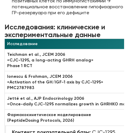
позитивных клеток по иммуногистохимии →
потенциальное восстановление гипофизарного
ГР-резервуара при его дефиците
Исследования: клинические и
экспериментальные данные
Исследование
Teichman et al., JCEM 2006
«CJC-1295, a long-acting GHRH analog»
Phase 1 RCT
Ionescu & Frohman, JCEM 2006
«Activation of the GH/IGF-1 axis by CJC-1295»
PMC2787983
Jetté et al., AJP Endocrinology 2006
«Once-daily CJC-1295 normalizes growth in GHRHKO mouse
Фармакокинетическое моделирование
(PeptideDosing Protocols, 2026)
Контекст доказательной базы:
CJC-1295