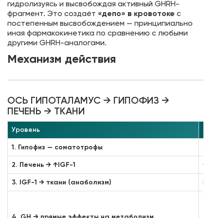
гидролизуясь и высвобождая активный GHRH-
фрагмент. Это создаёт
«депо» в кровотоке
с
постепенным высвобождением — принципиально
иная фармакокинетика по сравнению с любыми
другими GHRH-аналогами.
Механизм действия
ОСЬ ГИПОТАЛАМУС → ГИПОФИЗ →
ПЕЧЕНЬ → ТКАНИ
Уровень
Мех
1. Гипофиз — соматотрофы
CJC
2. Печень → ↑IGF-1
↑GH 
3. IGF-1 → ткани (анаболизм)
IGF-
GH 
— ↑
4. GH → прямые эффекты на метаболизм
— ↑г