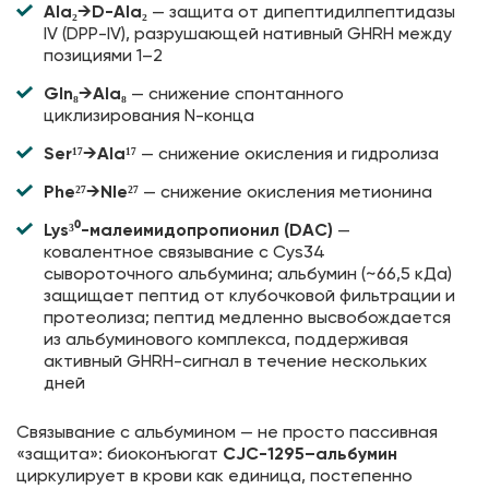
Ala₂→D-Ala₂
— защита от дипептидилпептидазы
IV (DPP-IV), разрушающей нативный GHRH между
позициями 1–2
Gln₈→Ala₈
— снижение спонтанного
циклизирования N-конца
Ser¹⁷→Ala¹⁷
— снижение окисления и гидролиза
Phe²⁷→Nle²⁷
— снижение окисления метионина
Lys³⁰-малеимидопропионил (DAC)
—
ковалентное связывание с Cys34
сывороточного альбумина; альбумин (~66,5 кДа)
защищает пептид от клубочковой фильтрации и
протеолиза; пептид медленно высвобождается
из альбуминового комплекса, поддерживая
активный GHRH-сигнал в течение нескольких
дней
Связывание с альбумином — не просто пассивная
«защита»: биоконъюгат
CJC-1295–альбумин
циркулирует в крови как единица, постепенно