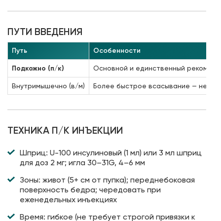
ПУТИ ВВЕДЕНИЯ
Путь
Особенности
Подкожно (п/к)
Основной и единственный рекоменд
Внутримышечно (в/м)
Более быстрое всасывание — нежел
ТЕХНИКА П/К ИНЪЕКЦИИ
Шприц: U-100 инсулиновый (1 мл) или 3 мл шприц
для доз 2 мг; игла 30–31G, 4–6 мм
Зоны: живот (5+ см от пупка); переднебоковая
поверхность бедра; чередовать при
еженедельных инъекциях
Время: гибкое (не требует строгой привязки к