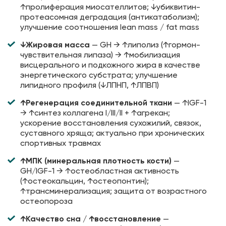
↑пролиферация миосателлитов; ↓убиквитин-
протеасомная деградация (антикатаболизм);
улучшение соотношения lean mass / fat mass
↓Жировая масса
— GH → ↑липолиз (↑гормон-
чувствительная липаза) → ↑мобилизация
висцерального и подкожного жира в качестве
энергетического субстрата; улучшение
липидного профиля (↓ЛПНП, ↑ЛПВП)
↑Регенерация соединительной ткани
— ↑IGF-1
→ ↑синтез коллагена I/III/II + ↑агрекан;
ускорение восстановления сухожилий, связок,
суставного хряща; актуально при хронических
спортивных травмах
↑МПК (минеральная плотность кости)
—
GH/IGF-1 → ↑остеобластная активность
(↑остеокальцин, ↑остеопонтин);
↑трансминерализация; защита от возрастного
остеопороза
↑Качество сна / ↑восстановление
—