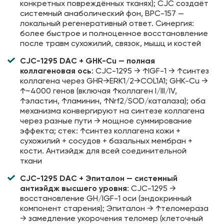
конкретных повреждённых тканях); CJC создаёт
системный анаболический фон, BPC-157 —
локальный регенеративный ответ. Синергия:
более быстрое и полноценное восстановление
после травм сухожилий, связок, мышц и костей
CJC-1295 DAC + GHK-Cu — полная
коллагеновая ось
: CJC-1295 → ↑IGF-1 → ↑синтез
коллагена через GHR→ERK1/2→COL1A1; GHK-Cu →
↑~4000 генов (включая ↑коллаген I/III/IV,
↑эластин, ↑ламинин, ↑Nrf2/SOD/каталаза); оба
механизма конвергируют на синтезе коллагена
через разные пути → мощное суммирование
эффекта; стек: ↑синтез коллагена кожи +
сухожилий + сосудов + базальных мембран +
кости. Антиэйдж для всей соединительной
ткани
CJC-1295 DAC + Эпиталон — системный
антиэйдж высшего уровня
: CJC-1295 →
восстановление GH/IGF-1 оси (эндокринный
компонент старения); Эпиталон → ↑теломераза
→ замедление укорочения теломер (клеточный