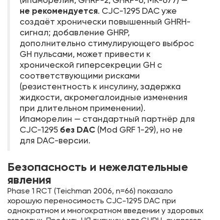
(ипаморелин, GHRP-2, GHRP-6, MK-677) —
не рекомендуется
. CJC-1295 DAC уже
создаёт хронически повышенный GHRH-
сигнал; добавление GHRP,
дополнительно стимулирующего выброс
GH пульсами, может привести к
хронической гиперсекреции GH с
соответствующими рисками
(резистентность к инсулину, задержка
жидкости, акромегалоидные изменения
при длительном применении).
Ипаморелин — стандартный партнёр для
без DAC
CJC-1295
(Mod GRF 1-29), но не
для DAC-версии.
Безопасность и нежелательные
явления
Phase 1 RCT (Teichman 2006, n=66) показало
хорошую переносимость CJC-1295 DAC при
однократном и многократном введении у здоровых