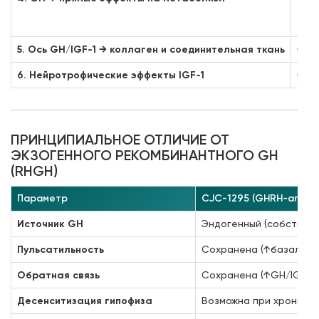
— ↑с
— ↑
5. Ось GH/IGF-1 → коллаген и соединительная ткань
↑IGF
6. Нейротрофические эффекты IGF-1
↑IGF
ПРИНЦИПИАЛЬНОЕ ОТЛИЧИЕ ОТ
ЭКЗОГЕННОГО РЕКОМБИНАНТНОГО GH
(RHGH)
Параметр
CJC-1295 (GHRH-агони
Источник GH
Эндогенный (собственн
Пульсатильность
Сохранена (↑базальный
Обратная связь
Сохранена (↑GH/IGF-1
Десенситизация гипофиза
Возможна при хроничес