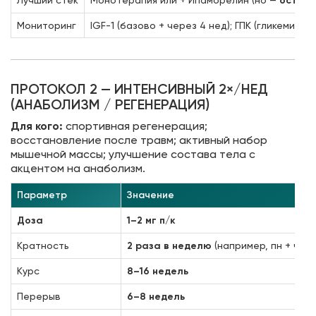
Лучший стек
Монотерапия или + Ипаморелин (но —
осторо
Мониторинг
IGF-1 (базово + через 4 нед); ГПК (гликемия);
ПРОТОКОЛ 2 — ИНТЕНСИВНЫЙ 2×/НЕД
(АНАБОЛИЗМ / РЕГЕНЕРАЦИЯ)
Для кого:
спортивная регенерация;
восстановление после травм; активный набор
мышечной массы; улучшение состава тела с
акцентом на анаболизм.
Параметр
Значение
Доза
1–2 мг п/к
Кратность
2 раза в неделю
(например, пн + чт)
Курс
8–16 недель
Перерыв
6–8 недель