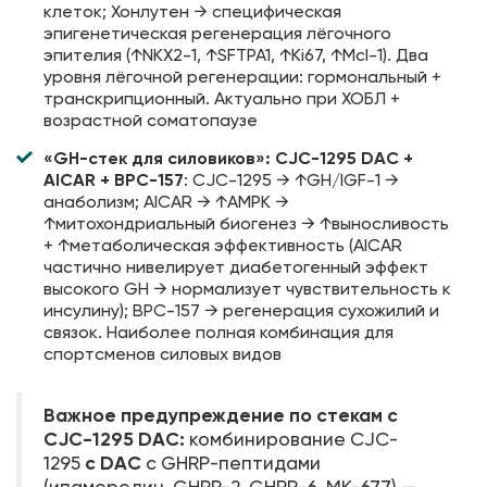
клеток; Хонлутен → специфическая
эпигенетическая регенерация лёгочного
эпителия (↑NKX2-1, ↑SFTPA1, ↑Ki67, ↑Mcl-1). Два
уровня лёгочной регенерации: гормональный +
транскрипционный. Актуально при ХОБЛ +
возрастной соматопаузе
«GH-стек для силовиков»: CJC-1295 DAC +
AICAR + BPC-157
: CJC-1295 → ↑GH/IGF-1 →
анаболизм; AICAR → ↑AMPK →
↑митохондриальный биогенез → ↑выносливость
+ ↑метаболическая эффективность (AICAR
частично нивелирует диабетогенный эффект
высокого GH → нормализует чувствительность к
инсулину); BPC-157 → регенерация сухожилий и
связок. Наиболее полная комбинация для
спортсменов силовых видов
Важное предупреждение по стекам с
CJC-1295 DAC:
комбинирование CJC-
с DAC
1295
с GHRP-пептидами