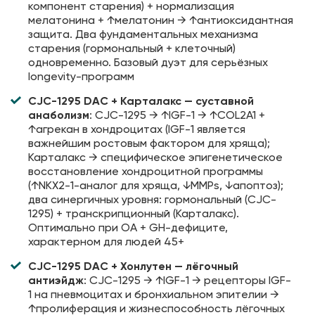
компонент старения) + нормализация
мелатонина + ↑мелатонин → ↑антиоксидантная
защита. Два фундаментальных механизма
старения (гормональный + клеточный)
одновременно. Базовый дуэт для серьёзных
longevity-программ
CJC-1295 DAC + Карталакс — суставной
анаболизм
: CJC-1295 → ↑IGF-1 → ↑COL2A1 +
↑агрекан в хондроцитах (IGF-1 является
важнейшим ростовым фактором для хряща);
Карталакс → специфическое эпигенетическое
восстановление хондроцитной программы
(↑NKX2-1-аналог для хряща, ↓MMPs, ↓апоптоз);
два синергичных уровня: гормональный (CJC-
1295) + транскрипционный (Карталакс).
Оптимально при ОА + GH-дефиците,
характерном для людей 45+
CJC-1295 DAC + Хонлутен — лёгочный
антиэйдж
: CJC-1295 → ↑IGF-1 → рецепторы IGF-
1 на пневмоцитах и бронхиальном эпителии →
↑пролиферация и жизнеспособность лёгочных