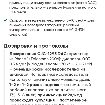
приёму пищи ввиду хронического эффекта DAC);
предпочтительно — вечером (усиление ночного
GH-пика)
Скорость введения: медленно (5–10 сек) — для
снижения вазодилататорной реакции
(гиперемия лица — характерное НЯ GHRH-
аналогов)
Дозировки и протоколы
Дозирование CJC-1295 DAC:
ориентир
из Phase 1 (Teichman 2006): диапазон 0,03–
0,3 мг/кг (у людей весом ~70 кг — 2,1–21 мг)
— очень широкий исследовательский
диапазон. На практике исследователи
используют значительно меньшие дозы:
1–2 мг 1–2 раза в неделю
— оптимальный
рабочий диапазон. Из-за длительного
при инъекциях 2×/нед
T½ (5–8 дней)
происходит кумуляция
→ постепенное