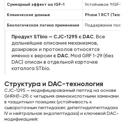
Суммарный эффект на IGF-1
Устойчивое ↑IGF-1 на
Клинические данные
Phase 1 RCT (Teichma
Биологическая логика применения
Поддержание постоян
Продукт STbio — CJC-1295 с DAC
. Все
дальнейшие описания механизмов,
дозировок и протоколов относятся
с DAC
именно к версии
. Mod GRF 1-29 (без
DAC) описан в отдельной карточке
каталога STbio.
Структура и DAC-технология
CJC-1295 — модифицированный пептид на основе
GHRH(1–29) с четырьмя аминокислотными заменами
в «защитных» позициях (устойчивость к
сывороточным пептидазам: дипептидилпептидаза
IV и нейтральная эндопептидаза) и ключевой DAC-
модификацией: