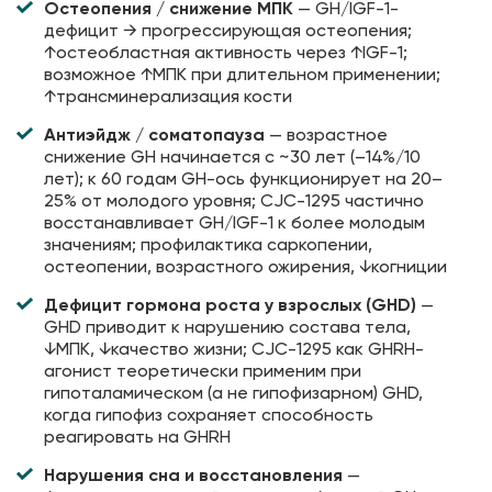
Остеопения / снижение МПК
— GH/IGF-1-
дефицит → прогрессирующая остеопения;
↑остеобластная активность через ↑IGF-1;
возможное ↑МПК при длительном применении;
↑трансминерализация кости
Антиэйдж / соматопауза
— возрастное
снижение GH начинается с ~30 лет (–14%/10
лет); к 60 годам GH-ось функционирует на 20–
25% от молодого уровня; CJC-1295 частично
восстанавливает GH/IGF-1 к более молодым
значениям; профилактика саркопении,
остеопении, возрастного ожирения, ↓когниции
Дефицит гормона роста у взрослых (GHD)
—
GHD приводит к нарушению состава тела,
↓МПК, ↓качество жизни; CJC-1295 как GHRH-
агонист теоретически применим при
гипоталамическом (а не гипофизарном) GHD,
когда гипофиз сохраняет способность
реагировать на GHRH
Нарушения сна и восстановления
—