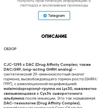
получать практическую информацию о
пептидах и экслюзивные промокоды
Telegram
ОПИСАНИЕ
ОБЗОР
CJC-1295 с DAC (Drug Affinity Complex; также
DAC:GRF, long-acting GHRH analog)
—
синтетический 29-аминокислотный аналог
гормона, высвобождающего гормон роста (GHRH/
ГРРГ), с революционной модификацией:
мaleimidopropionyl-группа на Lys30, ковалентно
связывающаяся с Cys34 сывороточного
альбумина
после инъекции. Это так называемая
DAC-технология (Drug Affinity Complex)
,
разработанная компанией ConjuChem Inc.