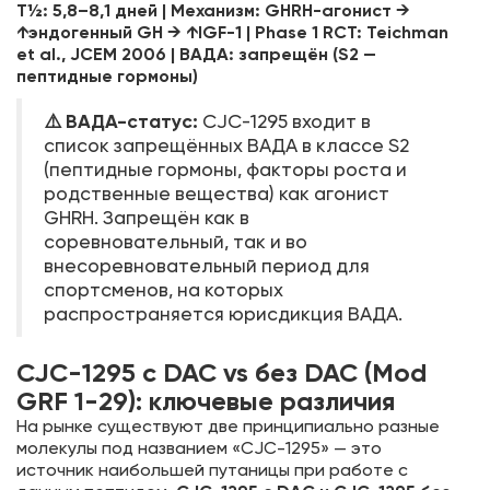
T½: 5,8–8,1 дней | Механизм: GHRH-агонист →
↑эндогенный GH → ↑IGF-1 | Phase 1 RCT: Teichman
et al., JCEM 2006 | ВАДА: запрещён (S2 —
пептидные гормоны)
⚠️ ВАДА-статус:
CJC-1295 входит в
список запрещённых ВАДА в классе S2
(пептидные гормоны, факторы роста и
родственные вещества) как агонист
GHRH. Запрещён как в
соревновательный, так и во
внесоревновательный период для
спортсменов, на которых
распространяется юрисдикция ВАДА.
CJC-1295 с DAC vs без DAC (Mod
GRF 1-29): ключевые различия
На рынке существуют две принципиально разные
молекулы под названием «CJC-1295» — это
источник наибольшей путаницы при работе с