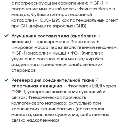
с прогрессирующей саркопенией; ↑IGF-1 →
сохранение мышечной массы; ↑синтез белка в
мышцах; ↓убиквитин-протеасомный
катаболизм; CJC-1295 как потенциальный агент
при GH-дефиците взрослых (GHD)
Улучшение состава тела (анаболизм +
липолиз)
— одновременно ↑lean mass +
↓жировая масса через двойственный механизм:
↑IGF-1 (анаболизм мышц) + ↑GH (липолиз);
улучшение соотношения мышца/жир без
раздельного применения анаболических
стероидов
Регенерация соединительной ткани /
спортивная медицина
— ↑коллаген I/III/II через
↑IGF-1; ускорение заживления сухожилий и
связок; ↑механическая прочность
коллагенового матрикса; актуально при
хронических тендинопатиях (ротаторная
манжета, ахиллово сухожилие, собственная
связка надколенника)