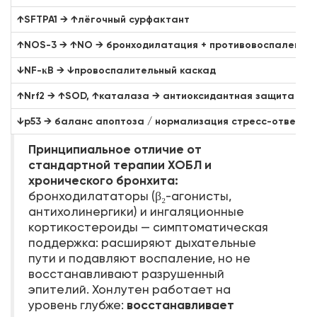
↑SFTPA1 → ↑лёгочный сурфактант
↑NOS-3 → ↑NO → бронходилатация + противовоспаление
↓NF-κB → ↓провоспалительный каскад
↑Nrf2 → ↑SOD, ↑каталаза → антиоксидантная защита
↓p53 → баланс апоптоза / нормализация стресс-ответа
Принципиальное отличие от
стандартной терапии ХОБЛ и
хронического бронхита:
бронходилататоры (β₂-агонисты,
антихолинергики) и ингаляционные
кортикостероиды — симптоматическая
поддержка: расширяют дыхательные
пути и подавляют воспаление, но не
восстанавливают разрушенный
эпителий. Хонлутен работает на
восстанавливает
уровень глубже: