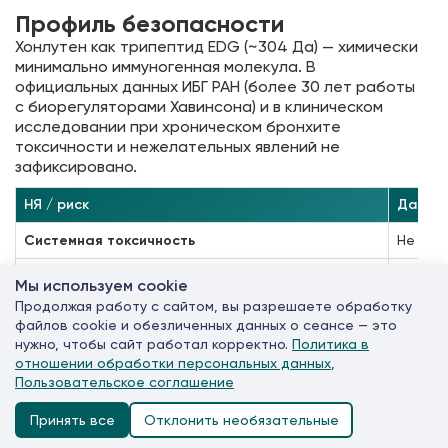
Профиль безопасности
Хонлутен как трипептид EDG (~304 Да) — химически
минимально иммуногенная молекула. В
официальных данных ИБГ РАН (более 30 лет работы
с биорегуляторами Хавинсона) и в клиническом
исследовании при хроническом бронхите
токсичности и нежелательных явлений не
зафиксировано.
НЯ / риск
Данны
Системная токсичность
Не опи
Реакция в месте инъекции
Редко;
Мы используем cookie
Продолжая работу с сайтом, вы разрешаете обработку
Иммуногенность / аллергия
Не опи
файлов cookie и обезличенных данных о сеансе — это
нужно, чтобы сайт работал корректно.
Политика в
Взаимодействие с ингаляционными препаратами
Принци
отношении обработки персональных данных
,
Пользовательское соглашение
Онкологический вопрос
↑Ki67 
Принять все
Отклонить необязательные
Системные ГКС
ГКС ↓п