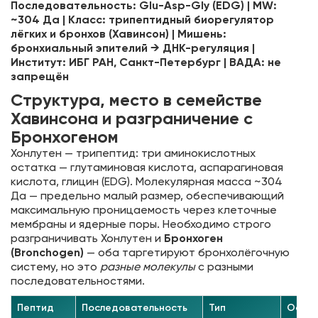
Последовательность: Glu-Asp-Gly (EDG) | MW:
~304 Да | Класс: трипептидный биорегулятор
лёгких и бронхов (Хавинсон) | Мишень:
бронхиальный эпителий → ДНК-регуляция |
Институт: ИБГ РАН, Санкт-Петербург | ВАДА: не
запрещён
Структура, место в семействе
Хавинсона и разграничение с
Бронхогеном
Хонлутен — трипептид: три аминокислотных
остатка — глутаминовая кислота, аспарагиновая
кислота, глицин (EDG). Молекулярная масса ~304
Да — предельно малый размер, обеспечивающий
максимальную проницаемость через клеточные
мембраны и ядерные поры. Необходимо строго
разграничивать Хонлутен и
Бронхоген
(Bronchogen)
— оба таргетируют бронхолёгочную
систему, но это
разные молекулы
с разными
последовательностями.
Пептид
Последовательность
Тип
Основ