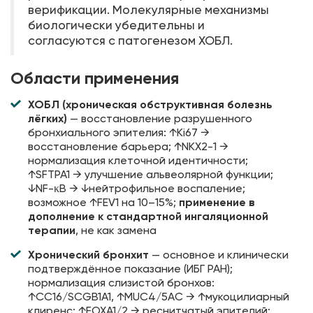
верификации. Молекулярные механизмы
биологически убедительны и
согласуются с патогенезом ХОБЛ.
Области применения
ХОБЛ (хроническая обструктивная болезнь
лёгких)
— восстановление разрушенного
бронхиального эпителия: ↑Ki67 →
восстановление барьера; ↑NKX2-1 →
нормализация клеточной идентичности;
↑SFTPA1 → улучшение альвеолярной функции;
↓NF-κB → ↓нейтрофильное воспаление;
возможное ↑FEV1 на 10–15%;
применение в
дополнение к стандартной ингаляционной
терапии
, не как замена
Хронический бронхит
— основное и клинически
подтверждённое показание (ИБГ РАН);
нормализация слизистой бронхов:
↑CC16/SCGB1A1, ↑MUC4/5AC → ↑мукоцилиарный
клиренс; ↑FOXA1/2 → реснитчатый эпителий;