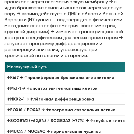
проникает через плазматическую мембрану → в
ядро бронхоэпителиальных клеток через ядерную
пору → взаимодействует с ДНК в области большой
бороздки (N7 гуанин — подтверждено физическими
методами: спектрофотометрия, вискозиметрия,
круговой дихроизм) → изменяет транскрипционный
доступ к специфическим для лёгких промоторам →
запускает программу дифференцировки и
регенерации эпителия, угасающую при
хронической патологии и старении.
Молекулярный путь
↑Ki67 → ↑пролиферация бронхиального эпителия
↑Mcl-1 → ↓апоптоз эпителиальных клеток
↑NKX2-1 → ↑лёгочная дифференцировка
↑FOXA1 / FOXA2 → ↑программа созревания лёгких
↑SCGB1A1 (+62,5%) / SCGB3A2 (+77%) → ↑клубные клетки
↑MUC4 / MUC5AC → нормализация муцинов