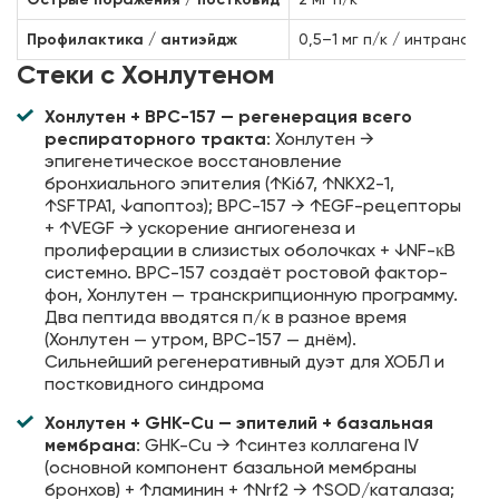
Профилактика / антиэйдж
0,5–1 мг п/к / интраназа
Стеки с Хонлутеном
Хонлутен + BPC-157 — регенерация всего
респираторного тракта
: Хонлутен →
эпигенетическое восстановление
бронхиального эпителия (↑Ki67, ↑NKX2-1,
↑SFTPA1, ↓апоптоз); BPC-157 → ↑EGF-рецепторы
+ ↑VEGF → ускорение ангиогенеза и
пролиферации в слизистых оболочках + ↓NF-κB
системно. BPC-157 создаёт ростовой фактор-
фон, Хонлутен — транскрипционную программу.
Два пептида вводятся п/к в разное время
(Хонлутен — утром, BPC-157 — днём).
Сильнейший регенеративный дуэт для ХОБЛ и
постковидного синдрома
Хонлутен + GHK-Cu — эпителий + базальная
мембрана
: GHK-Cu → ↑синтез коллагена IV
(основной компонент базальной мембраны
бронхов) + ↑ламинин + ↑Nrf2 → ↑SOD/каталаза;