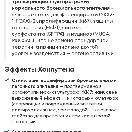
транскрипционную программу
нормального бронхиального эпителия
—
включает гены дифференцировки (NKX2-
1, FOXA1/2), пролиферации (Ki67), защиты
от апоптоза (Mcl-1), синтеза
сурфактанта (SFTPA1) и муцинов (MUC4,
MUC5AC). Это не замена стандартной
терапии, а принципиально другой
уровень воздействия — регенеративный.
Эффекты Хонлутена
Стимуляция пролиферации бронхиального и
лёгочного эпителия
— подтверждено в
органотипических культурах; ↑Ki67;
наиболее
выраженный эффект — в «старых» культурах
(стареющий и повреждённый эпителий
реагирует сильнее, чем молодой) — ключевое
свойство для применения при хронической
патологии
Антиапоптотическая защита