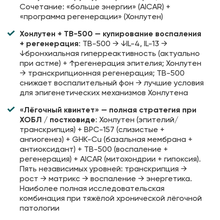
Сочетание: «больше энергии» (AICAR) +
«программа регенерации» (Хонлутен)
Хонлутен + TB-500 — купирование воспаления
+ регенерация
: TB-500 → ↓IL-4, IL-13 →
↓бронхиальная гиперреактивность (актуально
при астме) + ↑регенерация эпителия; Хонлутен
→ транскрипционная регенерация; TB-500
снижает воспалительный фон → лучшие условия
для эпигенетических механизмов Хонлутена
«Лёгочный квинтет» — полная стратегия при
ХОБЛ / постковиде
: Хонлутен (эпителий/
транскрипция) + BPC-157 (слизистые +
ангиогенез) + GHK-Cu (базальная мембрана +
антиоксидант) + TB-500 (воспаление +
регенерация) + AICAR (митохондрии + гипоксия).
Пять независимых уровней: транскрипция →
рост → матрикс → воспаление → энергетика.
Наиболее полная исследовательская
комбинация при тяжёлой хронической лёгочной
патологии