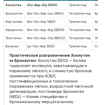
Хонлутен
Glu-Asp-Gly (EDG)
Трипептид
Лёгоч
Бронхоген
Ala-Glu-Asp-Leu (AEDL)
Тетрапептид
Бронх
Карталакс
Ala-Glu-Asp (AED)
Трипептид
Хряще
Кардиоген
Ala-Glu-Asp-Arg (AEDR)
Тетрапептид
Миока
Эпиталон
Ala-Glu-Asp-Gly (AEDG)
Тетрапептид
Эпифи
Везуген
Lys-Glu-Asp (KED)
Трипептид
Сосуд
Практическое разграничение Хонлутен
vs Бронхоген:
Хонлутен (EDG) — более
«широкая» молекула, охватывающая и
паренхиму лёгкого, и слизистую бронхов;
применяется при ХОБЛ,
постинфекционных и токсических
поражениях лёгких, возрастной лёгочной
дегенерации, постковиде. Бронхоген
(AEDL) — ближе специфичен к
бронхиальному мерцательному