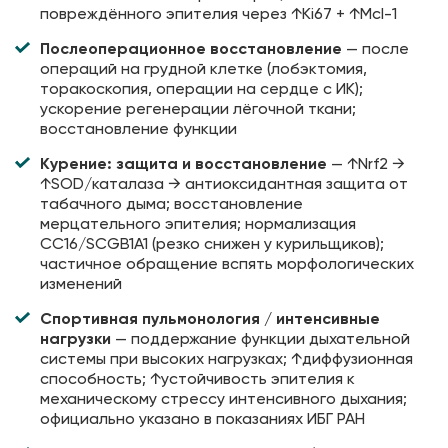
повреждённого эпителия через ↑Ki67 + ↑Mcl-1
Послеоперационное восстановление
— после
операций на грудной клетке (лобэктомия,
торакоскопия, операции на сердце с ИК);
ускорение регенерации лёгочной ткани;
восстановление функции
Курение: защита и восстановление
— ↑Nrf2 →
↑SOD/каталаза → антиоксидантная защита от
табачного дыма; восстановление
мерцательного эпителия; нормализация
CC16/SCGB1A1 (резко снижен у курильщиков);
частичное обращение вспять морфологических
изменений
Спортивная пульмонология / интенсивные
нагрузки
— поддержание функции дыхательной
системы при высоких нагрузках; ↑диффузионная
способность; ↑устойчивость эпителия к
механическому стрессу интенсивного дыхания;
официально указано в показаниях ИБГ РАН