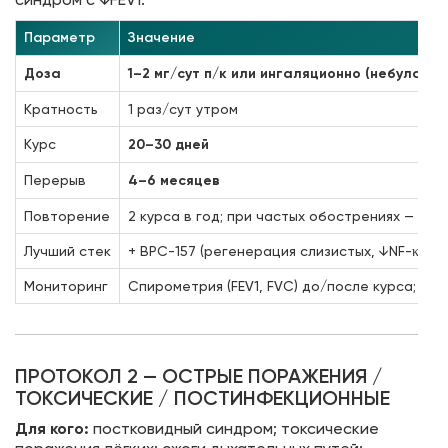
Параметр
Значение
Доза
1–2 мг/сут п/к или ингаляционно (небулайзе
Кратность
1 раз/сут утром
Курс
20–30 дней
Перерыв
4–6 месяцев
Повторение
2 курса в год; при частых обострениях — 3 к
Лучший стек
+ BPC-157 (регенерация слизистых, ↓NF-κB) 
Мониторинг
Спирометрия (FEV1, FVC) до/после курса; пу
ПРОТОКОЛ 2 — ОСТРЫЕ ПОРАЖЕНИЯ /
ТОКСИЧЕСКИЕ / ПОСТИНФЕКЦИОННЫЕ
Для кого:
постковидный синдром; токсические