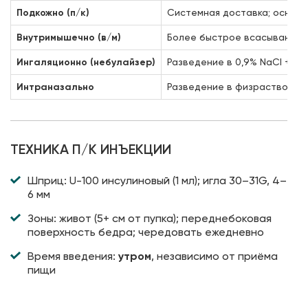
Подкожно (п/к)
Системная доставка; основн
Внутримышечно (в/м)
Более быстрое всасывание; 
Ингаляционно (небулайзер)
Разведение в 0,9% NaCl + н
Интраназально
Разведение в физрастворе →
ТЕХНИКА П/К ИНЪЕКЦИИ
Шприц: U-100 инсулиновый (1 мл); игла 30–31G, 4–
6 мм
Зоны: живот (5+ см от пупка); переднебоковая
поверхность бедра; чередовать ежедневно
Время введения:
утром
, независимо от приёма
пищи