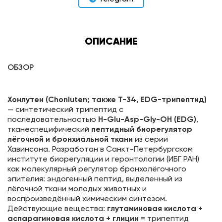
ОПИСАНИЕ
ОБЗОР
Хонлутен (Chonluten; также T-34, EDG-трипептид)
— синтетический трипептид с
последовательностью
H-Glu-Asp-Gly-OH (EDG)
,
тканеспецифический
пептидный биорегулятор
лёгочной и бронхиальной ткани
из серии
Хавинсона. Разработан в Санкт-Петербургском
институте биорегуляции и геронтологии (ИБГ РАН)
как молекулярный регулятор бронхолёгочного
эпителия: эндогенный пептид, выделенный из
лёгочной ткани молодых животных и
воспроизведённый химическим синтезом.
Действующие вещества:
глутаминовая кислота +
аспарагиновая кислота + глицин
= трипептид