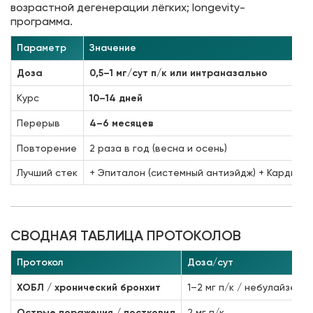
возрастной дегенерации лёгких; longevity-
программа.
Параметр
Значение
Доза
0,5–1 мг/сут п/к или интраназально
Курс
10–14 дней
Перерыв
4–6 месяцев
Повторение
2 раза в год (весна и осень)
Лучший стек
+ Эпиталон (системный антиэйдж) + Кардиоге
СВОДНАЯ ТАБЛИЦА ПРОТОКОЛОВ
Протокол
Доза/сут
ХОБЛ / хронический бронхит
1–2 мг п/к / небулайзер
Острые поражения / постковид
2 мг п/к