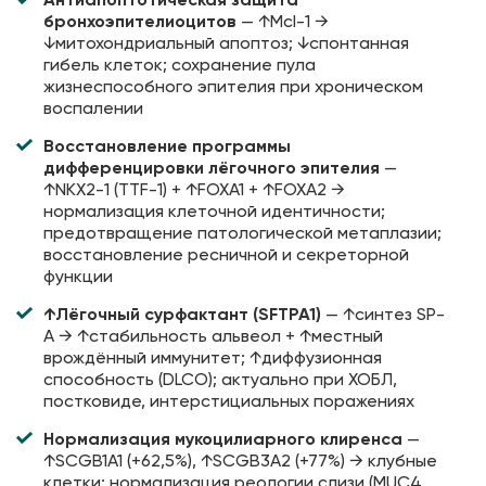
бронхоэпителиоцитов
— ↑Mcl-1 →
↓митохондриальный апоптоз; ↓спонтанная
гибель клеток; сохранение пула
жизнеспособного эпителия при хроническом
воспалении
Восстановление программы
дифференцировки лёгочного эпителия
—
↑NKX2-1 (TTF-1) + ↑FOXA1 + ↑FOXA2 →
нормализация клеточной идентичности;
предотвращение патологической метаплазии;
восстановление ресничной и секреторной
функции
↑Лёгочный сурфактант (SFTPA1)
— ↑синтез SP-
A → ↑стабильность альвеол + ↑местный
врождённый иммунитет; ↑диффузионная
способность (DLCO); актуально при ХОБЛ,
постковиде, интерстициальных поражениях
Нормализация мукоцилиарного клиренса
—
↑SCGB1A1 (+62,5%), ↑SCGB3A2 (+77%) → клубные
клетки; нормализация реологии слизи (MUC4,