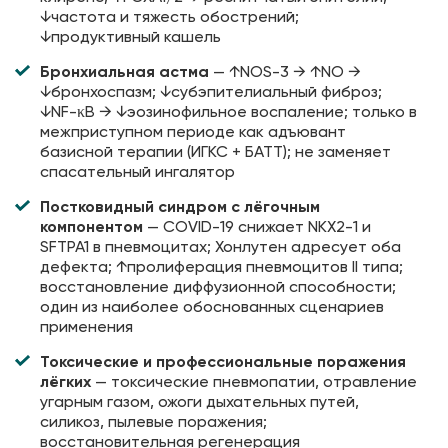
↓частота и тяжесть обострений;
↓продуктивный кашель
Бронхиальная астма
— ↑NOS-3 → ↑NO →
↓бронхоспазм; ↓субэпителиальный фиброз;
↓NF-κB → ↓эозинофильное воспаление; только в
межприступном периоде как адъювант
базисной терапии (ИГКС + БАТТ); не заменяет
спасательный ингалятор
Постковидный синдром с лёгочным
компонентом
— COVID-19 снижает NKX2-1 и
SFTPA1 в пневмоцитах; Хонлутен адресует оба
дефекта; ↑пролиферация пневмоцитов II типа;
восстановление диффузионной способности;
один из наиболее обоснованных сценариев
применения
Токсические и профессиональные поражения
лёгких
— токсические пневмопатии, отравление
угарным газом, ожоги дыхательных путей,
силикоз, пылевые поражения;
восстановительная регенерация