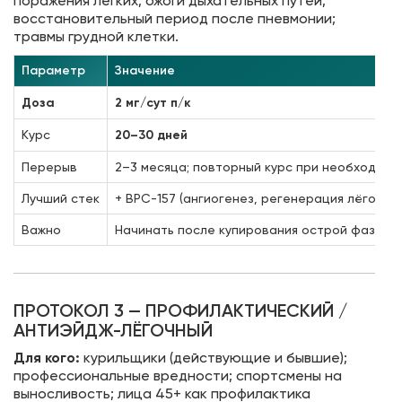
поражения лёгких; ожоги дыхательных путей;
восстановительный период после пневмонии;
травмы грудной клетки.
Параметр
Значение
Доза
2 мг/сут п/к
Курс
20–30 дней
Перерыв
2–3 месяца; повторный курс при необходимо
Лучший стек
+ BPC-157 (ангиогенез, регенерация лёгочно
Важно
Начинать после купирования острой фазы (п
ПРОТОКОЛ 3 — ПРОФИЛАКТИЧЕСКИЙ /
АНТИЭЙДЖ-ЛЁГОЧНЫЙ
Для кого:
курильщики (действующие и бывшие);
профессиональные вредности; спортсмены на
выносливость; лица 45+ как профилактика