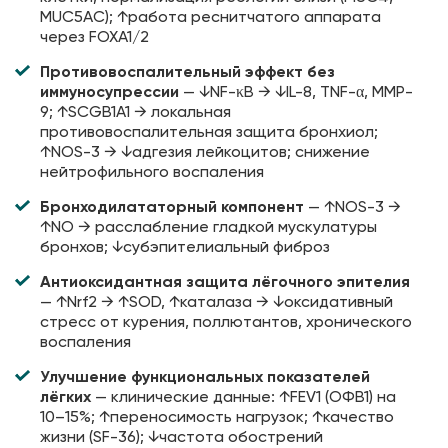
MUC5AC); ↑работа реснитчатого аппарата
через FOXA1/2
Противовоспалительный эффект без
иммуносупрессии
— ↓NF-κB → ↓IL-8, TNF-α, MMP-
9; ↑SCGB1A1 → локальная
противовоспалительная защита бронхиол;
↑NOS-3 → ↓адгезия лейкоцитов; снижение
нейтрофильного воспаления
Бронходилататорный компонент
— ↑NOS-3 →
↑NO → расслабление гладкой мускулатуры
бронхов; ↓субэпителиальный фиброз
Антиоксидантная защита лёгочного эпителия
— ↑Nrf2 → ↑SOD, ↑каталаза → ↓оксидативный
стресс от курения, поллютантов, хронического
воспаления
Улучшение функциональных показателей
лёгких
— клинические данные: ↑FEV1 (ОФВ1) на
10–15%; ↑переносимость нагрузок; ↑качество
жизни (SF-36); ↓частота обострений