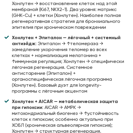
Хонлутен → восстановление клеток над этой
мембраной (Ki67, NKX2-1). Два уровня: матрикс
(GHK-Cu) + клетки (Хонлутен). Наиболее полная
регенеративная стратегия для бронхиального
эпителия при хроническом повреждении
Хонлутен + Эпиталон — лёгочный + системный
антиэйдж
: Эпиталон → ↑теломераза →
замедление укорочения теломер во всех
клетках + нормализация мелатонина +
↑иммунная регуляция; Хонлутен → специфически
лёгочная регенерация. Системное
антистарение (Эпиталон) +
органоспецифическая лёгочная программа
(Хонлутен). Базовый дуэт для longevity-
программы с лёгочным акцентом
Хонлутен + AICAR — метаболическая защита
при гипоксии
: AICAR → AMPK →
митохондриальный биогенез → ↑устойчивость
клеток к гипоксии; особенно актуально при
ХОБЛ (хроническая альвеолярная гипоксия);
Хонлутен → структурная регенерация.