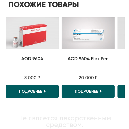
ПОХОЖИЕ ТОВАРЫ
AOD 9604
AOD 9604 Flex Pen
A
3 000 Р
20 000 Р
ПОДРОБНЕЕ
ПОДРОБНЕЕ
Не является лекарственным
средством.